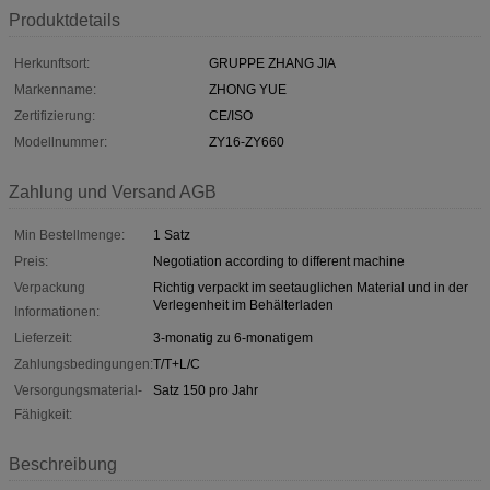
Produktdetails
Herkunftsort:
GRUPPE ZHANG JIA
Markenname:
ZHONG YUE
Zertifizierung:
CE/ISO
Modellnummer:
ZY16-ZY660
Zahlung und Versand AGB
Min Bestellmenge:
1 Satz
Preis:
Negotiation according to different machine
Verpackung
Richtig verpackt im seetauglichen Material und in der
Verlegenheit im Behälterladen
Informationen:
Lieferzeit:
3-monatig zu 6-monatigem
Zahlungsbedingungen:
T/T+L/C
Versorgungsmaterial-
Satz 150 pro Jahr
Fähigkeit:
Beschreibung