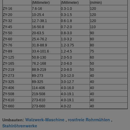
(Millimeter)
(Millimeter)
(m/min)
ZY-16
7.6-16
0.3-1.0
120
ZY-20
10-25.4
0.3-1.5
120
ZY-32
12.7-38.1
0.6-1.8
120
ZY-45
16-50.8
0.7-2.0
110
ZY-50
20-63.5
0.8-3.0
90
ZY-60
25.4-76.2
1.0-3.2
80
ZY-76
31.8-88.9
1.2-3.75
80
ZY-89
33.4-101.6
1.2-4.5
75
ZY-125
50.8-130
2.0-5.0
60
ZY-165
76.2-168
2.0-6.0
50
ZY-219
88.9-219
2.0-8.0
50
ZY-273
89-273
3.0-12.0
40
ZY-325
89-325
3.0-12.7
40
ZY-406
114-406
4.0-16.0
40
ZY-508
219-508
4.0-19.1
40
ZY-610
273-610
4.0-19.1
40
ZY-660
273-660
4.0-22
40
Walzwerk-Maschine
rostfreie Rohrmühlen
Umbauten:
,
,
Stahlröhrenwerke