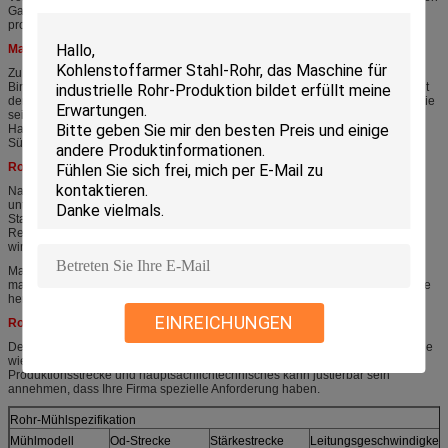
Gastransport und die Rohre des hohen Standards auch, und so weiter
produzieren.
Marktverteilung:
Zu Beginn sind wir, verkaufend herstellend und die Rohrmühlen nur am
Binnenmarkt, während der Öffnung und Entwicklung von Landpolitik, auch mit
der Verbesserung der Technologie, sind wir Anfang der Export der Maschinerie
seit 2006, und jetzt ist die Rohrmühle Export nach mehr als 70 Länder, den
Hauptmarkt wie Asien, Nordamerika, Südamerika, Europa, Mittlere Osten,
Südostasien und Afrika gewesen. Wir erhalten im Weltmarkt angeblich.
Rohrmühlproduktionsverfahren:
Nach Ansicht des unterschiedlichen Kunden bestehen die Maschinerie durch
unterschiedlichen Prozess, aber unsere Firma, die das
Standardproduktionsverfahren wie hat, durchbrannte, dieses ist als Ihre
Referenz, annehmen, dass Ihre Firma spezielle Anforderung haben, könnten
wir Ihren speziellen Entwurf besprechen und machen.
Machine→ Uncoiler→ Shear&welding Akkumulator (Käfig) sah →Forming
machine→ HF-welding→ Bearbeiten machine→ Fliegen (kalt sah), →, Tabelle
heraus laufen zu lassen
EINREICHUNGEN
Rohrmühlspezifikation
Dementsprechend zu den Marktnachfragen. Uns werden die Standardmodelle
wie durchbrannten gegeben, und dieses ist als nur Ihre Referenz, die
Produktionsstrecke und hauptsächlichtechnisches kann justierbar sein
annehmen, dass Ihre Firma spezielle Anforderung haben.
Rohr-Mühlspezifikation
Mühlmodell
Od-Strecke
Stärkestrecke
Leitungsgeschwindigkeit