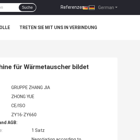
Referenzen
|
German
Suche
OLLE
TRETEN SIE MIT UNS IN VERBINDUNG
chine für Wärmetauscher bildet
GRUPPE ZHANG JIA
ZHONG YUE
CE/ISO
ZY16-ZY660
and AGB:
e:
1 Satz
Negotiation according to