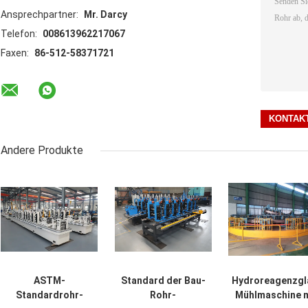
Ansprechpartner:
Mr. Darcy
Telefon:
008613962217067
Faxen:
86-512-58371721
Andere Produkte
ASTM-
Standard der Bau-
Hydroreagenzgl
Standardrohr-
Rohr-
Mühlmaschine m