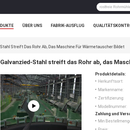
ODUKTE
ÜBER UNS
FABRIK-AUSFLUG
QUALITÄTSKONTR
N
FÄLLE
UNTERNEHMENSNACHRICHTEN
Stahl Streift Das Rohr Ab, Das Maschine Für Wärmetauscher Bildet
Galvanzied-Stahl streift das Rohr ab, das Mas
Produktdetails:
Herkunftsort:
Markenname:
Zertifizierung:
Modellnummer:
Zahlung und Vers
Min Bestellmeng
Preis: