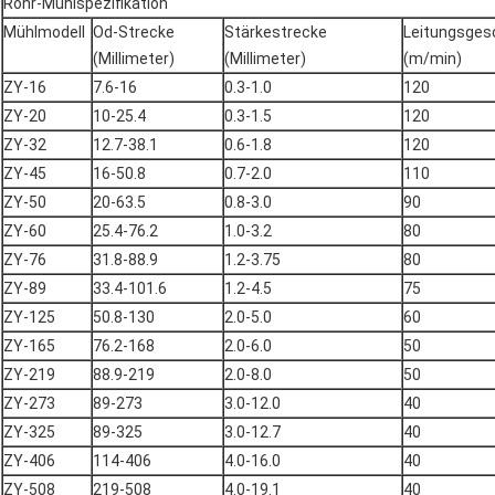
Rohr-Mühlspezifikation
Mühlmodell
Od-Strecke
Stärkestrecke
Leitungsges
(Millimeter)
(Millimeter)
(m/min)
ZY-16
7.6-16
0.3-1.0
120
ZY-20
10-25.4
0.3-1.5
120
ZY-32
12.7-38.1
0.6-1.8
120
ZY-45
16-50.8
0.7-2.0
110
ZY-50
20-63.5
0.8-3.0
90
ZY-60
25.4-76.2
1.0-3.2
80
ZY-76
31.8-88.9
1.2-3.75
80
ZY-89
33.4-101.6
1.2-4.5
75
ZY-125
50.8-130
2.0-5.0
60
ZY-165
76.2-168
2.0-6.0
50
ZY-219
88.9-219
2.0-8.0
50
ZY-273
89-273
3.0-12.0
40
ZY-325
89-325
3.0-12.7
40
ZY-406
114-406
4.0-16.0
40
ZY-508
219-508
4.0-19.1
40