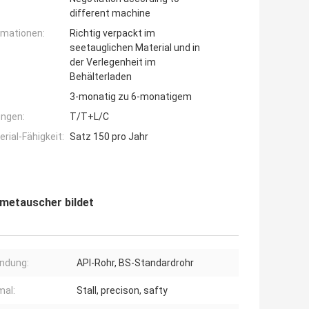
different machine
rmationen:
Richtig verpackt im
seetauglichen Material und in
der Verlegenheit im
Behälterladen
3-monatig zu 6-monatigem
ngen:
T/T+L/C
ial-Fähigkeit:
Satz 150 pro Jahr
rmetauscher bildet
ndung:
API-Rohr, BS-Standardrohr
al:
Stall, precison, safty