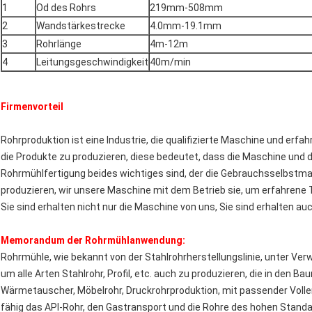
1
Od des Rohrs
219mm-508mm
2
Wandstärkestrecke
4.0mm-19.1mm
3
Rohrlänge
4m-12m
4
Leitungsgeschwindigkeit
40m/min
Firmenvorteil
Rohrproduktion ist eine Industrie, die qualifizierte Maschine und e
die Produkte zu produzieren, diese bedeutet, dass die Maschine und d
Rohrmühlfertigung beides wichtiges sind, der die Gebrauchsselbstma
produzieren, wir unsere Maschine mit dem Betrieb sie, um erfahrene 
Sie sind erhalten nicht nur die Maschine von uns, Sie sind erhalten au
Memorandum der Rohrmühlanwendung:
Rohrmühle, wie bekannt von der Stahlrohrherstellungslinie, unter V
um alle Arten Stahlrohr, Profil, etc. auch zu produzieren, die in den Ba
Wärmetauscher, Möbelrohr, Druckrohrproduktion, mit passender Volle
fähig das API-Rohr, den Gastransport und die Rohre des hohen Standa