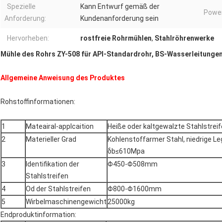
Spezielle
Kann Entwurf gemäß der
Power
Anforderung:
Kundenanforderung sein
Hervorheben:
rostfreie Rohrmühlen
,
Stahlröhrenwerke
Mühle des Rohrs ZY-508 für API-Standardrohr, BS-Wasserleitungen
Allgemeine Anweisung des Produktes
Rohstoffinformationen:
1
Mateairal-applcaition
Heiße oder kaltgewalzte Stahlstreif
2
Materieller Grad
Kohlenstoffarmer Stahl, niedrige L
δb≤610Mpa
3
Identifikation der
Φ450-Φ508mm
Stahlstreifen
4
Od der Stahlstreifen
Φ800-Φ1600mm
5
Wirbelmaschinengewicht
25000kg
Endproduktinformation: