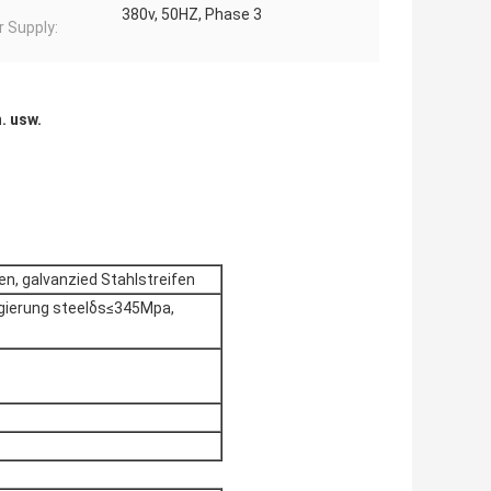
380v, 50HZ, Phase 3
 Supply:
. usw.
en, galvanzied Stahlstreifen
egierung steelδs≤345Mpa,