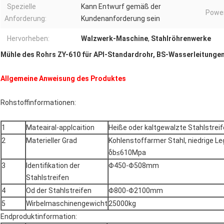
Spezielle
Kann Entwurf gemäß der
Power
Anforderung:
Kundenanforderung sein
Hervorheben:
Walzwerk-Maschine
,
Stahlröhrenwerke
Mühle des Rohrs ZY-610 für API-Standardrohr, BS-Wasserleitungen
Allgemeine Anweisung des Produktes
Rohstoffinformationen:
1
Mateairal-applcaition
Heiße oder kaltgewalzte Stahlstreif
2
Materieller Grad
Kohlenstoffarmer Stahl, niedrige L
δb≤610Mpa
3
Identifikation der
Φ450-Φ508mm
Stahlstreifen
4
Od der Stahlstreifen
Φ800-Φ2100mm
5
Wirbelmaschinengewicht
25000kg
Endproduktinformation: