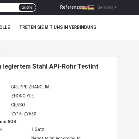
Referenzen
|
German
Suche
OLLE
TRETEN SIE MIT UNS IN VERBINDUNG
t
legiertem Stahl API-Rohr Testint
GRUPPE ZHANG JIA
ZHONG YUE
CE/ISO
ZY16-ZY660
and AGB:
e:
1 Satz
Negotiation according to