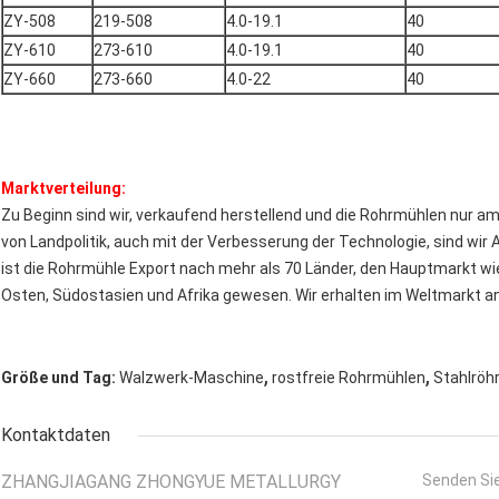
ZY-508
219-508
4.0-19.1
40
ZY-610
273-610
4.0-19.1
40
ZY-660
273-660
4.0-22
40
Marktverteilung:
Zu Beginn sind wir, verkaufend herstellend und die Rohrmühlen nur 
von Landpolitik, auch mit der Verbesserung der Technologie, sind wir 
ist die Rohrmühle Export nach mehr als 70 Länder, den Hauptmarkt wi
Osten, Südostasien und Afrika gewesen. Wir erhalten im Weltmarkt an
,
,
Größe und Tag:
Walzwerk-Maschine
rostfreie Rohrmühlen
Stahlröh
Kontaktdaten
ZHANGJIAGANG ZHONGYUE METALLURGY
Senden Sie