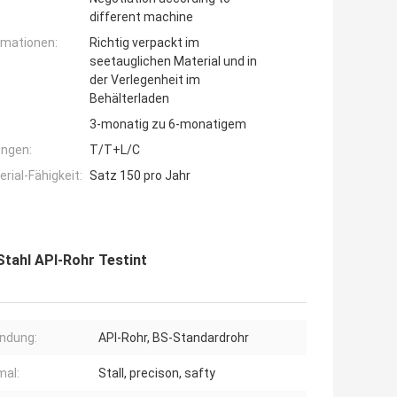
different machine
rmationen:
Richtig verpackt im
seetauglichen Material und in
der Verlegenheit im
Behälterladen
3-monatig zu 6-monatigem
ngen:
T/T+L/C
ial-Fähigkeit:
Satz 150 pro Jahr
tahl API-Rohr Testint
ndung:
API-Rohr, BS-Standardrohr
al:
Stall, precison, safty