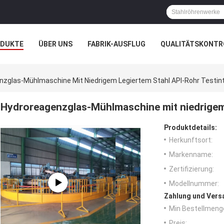
ODUKTE
ÜBER UNS
FABRIK-AUSFLUG
QUALITÄTSKONTR
N
FÄLLE
UNTERNEHMENSNACHRICHTEN
nzglas-Mühlmaschine Mit Niedrigem Legiertem Stahl API-Rohr Testin
Hydroreagenzglas-Mühlmaschine mit niedrigem 
Produktdetails:
Herkunftsort:
Markenname:
Zertifizierung:
Modellnummer:
Zahlung und Vers
Min Bestellmeng
Preis: