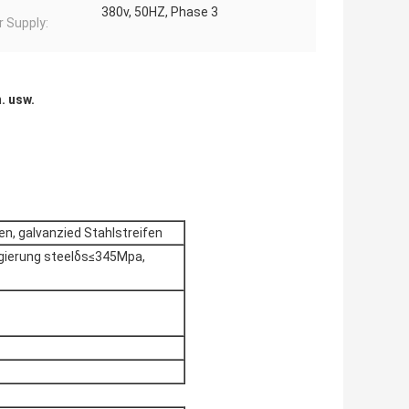
380v, 50HZ, Phase 3
 Supply:
. usw.
en, galvanzied Stahlstreifen
egierung steelδs≤345Mpa,