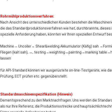
Rohrmühlproduktionsverfahren:
Nach Ansicht des unterschiedlichen Kunden bestehen die Maschinerie
die das Standardproduktionsverfahren wie hat, durchbrannte, dieses i
spezielle Anforderung haben, könnten wir Ihren speziellen Entwurf 
Machine→ Uncoiler→ Shear&welding Akkumulator (Käfig) sah →For
Fliegen (kalt sah), →, testing→weighting→painting→marking table→
lassen
für API-Standard können wir ausgerüstete on-line-Testgeräte, wie da
Prüfung, ECT prüfen etc. gegenüberstellt.
Standardmaschinenspezifikation (Hinweis)
Dementsprechend zu den Marktnachfragen. Uns werden die Standardm
als nur Ihre Referenz, die Produktionsstrecke und hauptsächlichtech