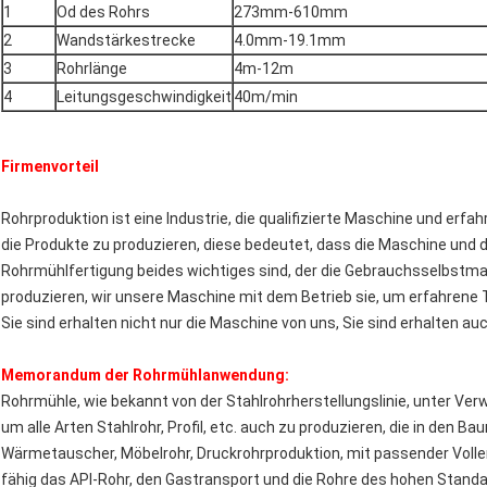
1
Od des Rohrs
273mm-610mm
2
Wandstärkestrecke
4.0mm-19.1mm
3
Rohrlänge
4m-12m
4
Leitungsgeschwindigkeit
40m/min
Firmenvorteil
Rohrproduktion ist eine Industrie, die qualifizierte Maschine und e
die Produkte zu produzieren, diese bedeutet, dass die Maschine und d
Rohrmühlfertigung beides wichtiges sind, der die Gebrauchsselbstma
produzieren, wir unsere Maschine mit dem Betrieb sie, um erfahrene 
Sie sind erhalten nicht nur die Maschine von uns, Sie sind erhalten au
Memorandum der Rohrmühlanwendung:
Rohrmühle, wie bekannt von der Stahlrohrherstellungslinie, unter V
um alle Arten Stahlrohr, Profil, etc. auch zu produzieren, die in den Ba
Wärmetauscher, Möbelrohr, Druckrohrproduktion, mit passender Volle
fähig das API-Rohr, den Gastransport und die Rohre des hohen Standa