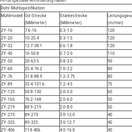
Firma spezielle Anforderung haben.
Rohr-Mühlspezifikation
Mühlmodell
Od-Strecke
Stärkestrecke
Leitungsges
(Millimeter)
(Millimeter)
(m/min)
ZY-16
7.6-16
0.3-1.0
120
ZY-20
10-25.4
0.3-1.5
120
ZY-32
12.7-38.1
0.6-1.8
120
ZY-45
16-50.8
0.7-2.0
110
ZY-50
20-63.5
0.8-3.0
90
ZY-60
25.4-76.2
1.0-3.2
80
ZY-76
31.8-88.9
1.2-3.75
80
ZY-89
33.4-101.6
1.2-4.5
75
ZY-125
50.8-130
2.0-5.0
60
ZY-165
76.2-168
2.0-6.0
50
ZY-219
88.9-219
2.0-8.0
50
ZY-273
89-273
3.0-12.0
40
ZY-325
89-325
3.0-12.7
40
ZY-406
114-406
4.0-16.0
40