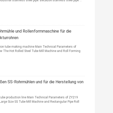
ustrial stainless steel pipe. Because stainless steel pipe ...
hrmühle und Rollenformmaschine für die
ukturrohren
ction tube making machine Main Technical Parameters of
 The Hot Rolled Steel Tube Mill Machine and Roll Forming
oßen SS-Rohrmühlen und für die Herstellung von
ube production line Main Technical Parameters of ZY219
rge Size SS Tube Mill Machine and Rectangular Pipe Roll