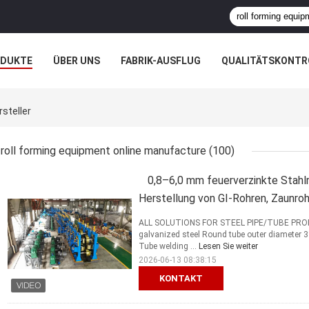
ODUKTE
ÜBER UNS
FABRIK-AUSFLUG
QUALITÄTSKONTR
N
FÄLLE
UNTERNEHMENSNACHRICHTEN
steller
roll forming equipment online manufacture
(100)
0,8–6,0 mm feuerverzinkte Stahlr
Herstellung von GI-Rohren, Zaunro
ALL SOLUTIONS FOR STEEL PIPE/TUBE PRODUC
galvanized steel Round tube outer diamet
Tube welding ...
Lesen Sie weiter
2026-06-13 08:38:15
KONTAKT