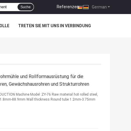
Referenzen
|
German
Suche
OLLE
TRETEN SIE MIT UNS IN VERBINDUNG
ohrmühle und Rollformausrüstung für die
hren, Gewächshausrohren und Strukturrohren
TION Machine Model :ZY-76 Raw material hot rolled steel,
er 31.8mm-88.9mm Wall thickness Round tube 1.2mm-3.75mm