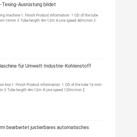
e--Tesing-Ausrüstung bildet
ing machine 1. Finish Product information: 1 OD of the tube
mm-16mm 3 Tube length 4m-12m 4 Line speed 40m/min 2.
Maschine für Umwelt-Industrie-Kohlenstoff
tion line 1. Finish Product information: 1 OD of the tube 16 mm-
m 3 Tube length 4m-12m 4 Line speed 120m/min 2.
rm bearbeitet justierbares automatisches