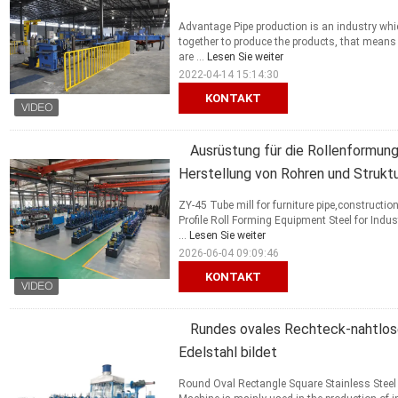
Advantage Pipe production is an industry whi
together to produce the products, that means
are ...
Lesen Sie weiter
2022-04-14 15:14:30
KONTAKT
Ausrüstung für die Rollenformung 
Herstellung von Rohren und Struktu
ZY-45 Tube mill for furniture pipe,constructi
Profile Roll Forming Equipment Steel for Indu
...
Lesen Sie weiter
2026-06-04 09:09:46
KONTAKT
Rundes ovales Rechteck-nahtlose
Edelstahl bildet
Round Oval Rectangle Square Stainless Steel 