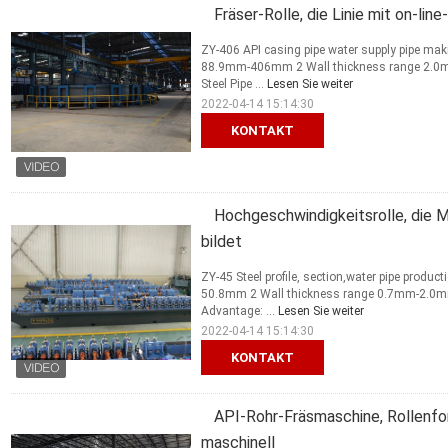
Fräser-Rolle, die Linie mit on-lin
ZY-406 API casing pipe water supply pipe mak
88.9mm-406mm 2 Wall thickness range 2.0
Steel Pipe ...
Lesen Sie weiter
2022-04-14 15:14:30
KONTAKT
Hochgeschwindigkeitsrolle, die 
bildet
ZY-45 Steel profile, section,water pipe produc
50.8mm 2 Wall thickness range 0.7mm-2.0m
Advantage: ...
Lesen Sie weiter
2022-04-14 15:14:30
KONTAKT
API-Rohr-Fräsmaschine, Rollenfo
maschinell