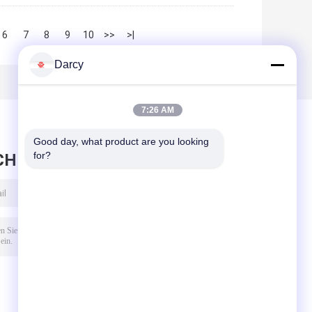
6
7
8
9
10
>>
>|
Darcy
7:26 AM
Good day, what product are you looking 
for?
CHRICHT HINTERLASSEN