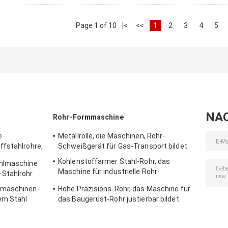
Page 1 of 10
|<
<<
1
2
3
4
5
NA
Rohr-Formmaschine
e
Metallrolle, die Maschinen, Rohr-
ffstahlrohre,
Schweißgerät für Gas-Transport bildet
e Rohre
Kohlenstoffarmer Stahl-Rohr, das
ühlmaschine
Maschine für industrielle Rohr-
-Stahlrohr
Produktion bildet
lmaschinen-
Hohe Präzisions-Rohr, das Maschine für
em Stahl
das Baugerüst-Rohr justierbar bildet