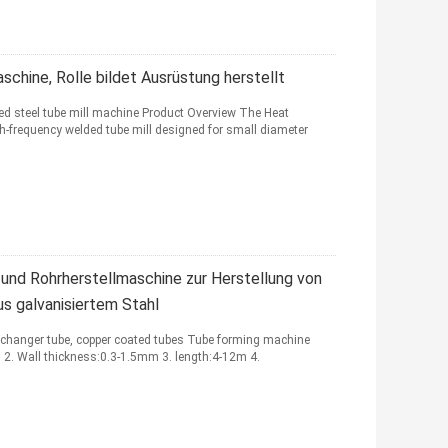
chine, Rolle bildet Ausrüstung herstellt
ed steel tube mill machine Product Overview The Heat
h-frequency welded tube mill designed for small diameter
und Rohrherstellmaschine zur Herstellung von
s galvanisiertem Stahl
changer tube, copper coated tubes Tube forming machine
 2. Wall thickness:0.3-1.5mm 3. length:4-12m 4.