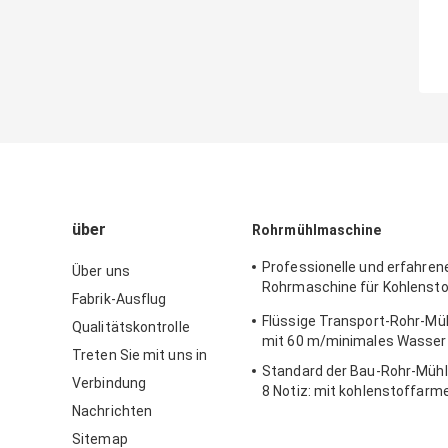
über
Rohrmühlmaschine
Professionelle und erfahren
Über uns
Rohrmaschine für Kohlensto
Fabrik-Ausflug
verzinkte Rohre, vorverzinkt
Flüssige Transport-Rohr-M
Qualitätskontrolle
mit 60 m/minimales Wasser
Treten Sie mit uns in
Standard der Bau-Rohr-Müh
Verbindung
8 Notiz: mit kohlenstoffarm
Nachrichten
Sitemap