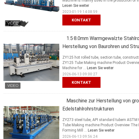
Machine is mainly used in the production of ind
Lesen Sie weiter
2023-01-19 14:08:59
KONTAKT
1.5·8.0mm Warmgewalzte Stahlro
Herstellung von Baurohren und Str
ZY125 hot rolled tube, section tube, constru
ZY125 Tube Making machine Product Overview
Machine for ...
Lesen Sie weiter
2026-06-13 09:00:27
KONTAKT
Maschine zur Herstellung von gr
Edelstahlrohrstrukturen
ZY273 steel tube, API standard tubem ASTM t
Tube Making machine Product Overview The La
Forming Mill ...
Lesen Sie weiter
2026-06-13 09:56:24