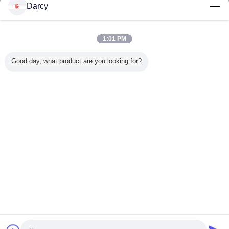
Kontakt
Darcy
Kälte sah Rohr, Maschine herzustellen für
Hauptwasserschlauch erfahrene Technologie
1:01 PM
Kontakt
Good day, what product are you looking for?
2 / 3
Ändern Sie Sprache
German
Nach Hause
|
Über uns
|
Treten Sie mit uns in Verbindung
|
Sitemap
|
Privacy
Policy
Tischplattenansicht
Copyright © 2016 - 2026 Zhangjiagang ZhongYue Metallurgy Equipment
Technology Co.,Ltd.
All rights reserved.