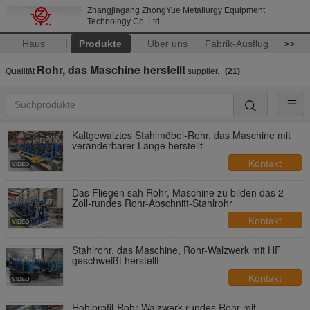
Zhangjiagang ZhongYue Metallurgy Equipment
Technology Co.,Ltd
Haus
Produkte
Über uns
Fabrik-Ausflug
>>
Rohr, das Maschine herstellt
Qualität
supplier.
(21)
Kaltgewalztes Stahlmöbel-Rohr, das Maschine mit
veränderbarer Länge herstellt
Kontakt
Das Fliegen sah Rohr, Maschine zu bilden das 2
Zoll-rundes Rohr-Abschnitt-Stahlrohr
Kontakt
Stahlrohr, das Maschine, Rohr-Walzwerk mit HF
geschweißt herstellt
Kontakt
Hohlprofil-Rohr-Walzwerk-rundes Rohr mit