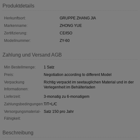
Produktdetails
Herkunftsort:
GRUPPE ZHANG JIA
Markenname:
ZHONG YUE
Zertifizierung:
CE/ISO
Modellnummer:
ZY-60
Zahlung und Versand AGB
Min Bestellmenge:
1 Satz
Preis:
Negotiation according to different Model
Verpackung
Richtig verpackt im seetauglichen Material und in der
Verlegenheit im Behälterladen
Informationen:
Lieferzeit:
3-monatig zu 6-monatigem
Zahlungsbedingungen:
T/T+L/C
Versorgungsmaterial-
Satz 150 pro Jahr
Fähigkeit:
Beschreibung