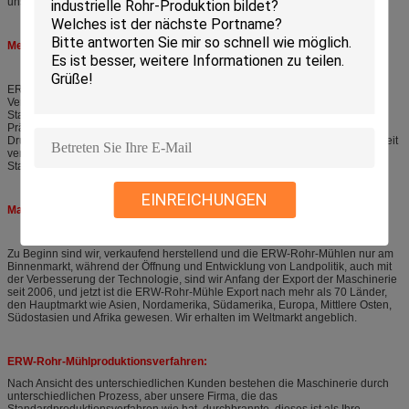
uns.
Memorandum der ERW-Rohr-Mühlanwendung
ERW-Rohr-Mühle, wie bekannt von manfacturing Linie des Stahlrohrs, unter
Verwendung des Hochfrequenzschweißers und der Rollen, um alle Arten
Stahlrohr, Profil, etc. auch zu produzieren, die in den Baurohren,
Präzisionsrohre, Selbstrohre, Zaun, Wärmetauscher, Möbelrohr,
Druckrohrproduktion, mit passender Vollendenausrüstung, Maschine kann weit
verbreitet ist fähig das API-Rohr, den Gastransport und die Rohre des hohen
Standards auch, und so weiter produzieren.
EINREICHUNGEN
Marktverteilung
Zu Beginn sind wir, verkaufend herstellend und die ERW-Rohr-Mühlen nur am
Binnenmarkt, während der Öffnung und Entwicklung von Landpolitik, auch mit
der Verbesserung der Technologie, sind wir Anfang der Export der Maschinerie
seit 2006, und jetzt ist die ERW-Rohr-Mühle Export nach mehr als 70 Länder,
den Hauptmarkt wie Asien, Nordamerika, Südamerika, Europa, Mittlere Osten,
Südostasien und Afrika gewesen. Wir erhalten im Weltmarkt angeblich.
ERW-Rohr-Mühlproduktionsverfahren:
Nach Ansicht des unterschiedlichen Kunden bestehen die Maschinerie durch
unterschiedlichen Prozess, aber unsere Firma, die das
Standardproduktionsverfahren wie hat, durchbrannte, dieses ist als Ihre