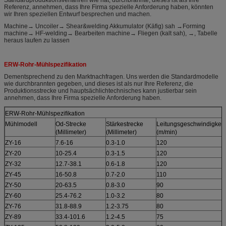
Referenz, annehmen, dass Ihre Firma spezielle Anforderung haben, könnten
wir Ihren speziellen Entwurf besprechen und machen.
Machine→ Uncoiler→ Shear&welding Akkumulator (Käfig) sah →Forming
machine→ HF-welding→ Bearbeiten machine→ Fliegen (kalt sah), →, Tabelle
heraus laufen zu lassen
ERW-Rohr-Mühlspezifikation
Dementsprechend zu den Marktnachfragen. Uns werden die Standardmodelle
wie durchbrannten gegeben, und dieses ist als nur Ihre Referenz, die
Produktionsstrecke und hauptsächlichtechnisches kann justierbar sein
annehmen, dass Ihre Firma spezielle Anforderung haben.
ERW-Rohr-Mühlspezifikation
Mühlmodell
Od-Strecke
Stärkestrecke
Leitungsgeschwindigkeit
(Millimeter)
(Millimeter)
(m/min)
ZY-16
7.6-16
0.3-1.0
120
ZY-20
10-25.4
0.3-1.5
120
ZY-32
12.7-38.1
0.6-1.8
120
ZY-45
16-50.8
0.7-2.0
110
ZY-50
20-63.5
0.8-3.0
90
ZY-60
25.4-76.2
1.0-3.2
80
ZY-76
31.8-88.9
1.2-3.75
80
ZY-89
33.4-101.6
1.2-4.5
75