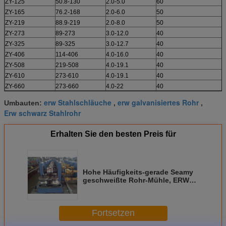
ZY-125
50.8-130
2.0-5.0
60
ZY-165
76.2-168
2.0-6.0
50
ZY-219
88.9-219
2.0-8.0
50
ZY-273
89-273
3.0-12.0
40
ZY-325
89-325
3.0-12.7
40
ZY-406
114-406
4.0-16.0
40
ZY-508
219-508
4.0-19.1
40
ZY-610
273-610
4.0-19.1
40
ZY-660
273-660
4.0-22
40
erw Stahlschläuche
erw galvanisiertes Rohr
Umbauten:
,
,
Erw schwarz Stahlrohr
Erhalten Sie den besten Preis für
Hohe Häufigkeits-gerade Seamy
geschweißte Rohr-Mühle, ERW
galvanisierte Rohr
Fortsetzen