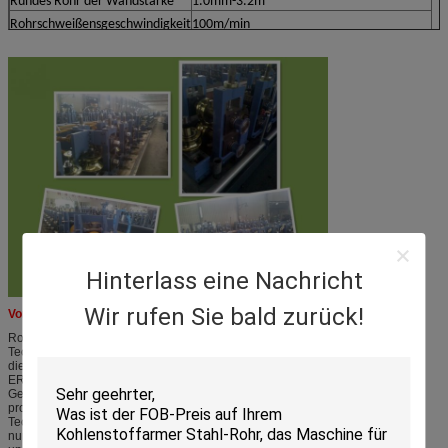
Rundes Rohr der Wandstärke
1.0mm-3.2m
Rohrschweißensgeschwindigkeit
100m/min
Hinterlass eine Nachricht
Wir rufen Sie bald zurück!
Vorteil
Rohrproduktion ist eine Industrie, die qualifizierte Maschine und erfahrene
Technologieverbindung zusammen benötigen, die Produkte zu produzieren,
diese bedeutet, dass die Maschine und die Erfahrung, unsere Firma sind nur
ERW-Rohr-Mühlfertigung beides wichtiges sind, der die
Gebrauchsselbstmaschine, zum von Stahlrohren in der großen Menge zu
produzieren, wir unsere Maschine mit dem Betrieb sie, um erfahrene
Technologie zu erhalten verbessern. Wählen Sie uns, Sie sind erhalten nicht
nur die Maschine von uns, Sie sind erhalten auch ihn erfuhr Technologie von