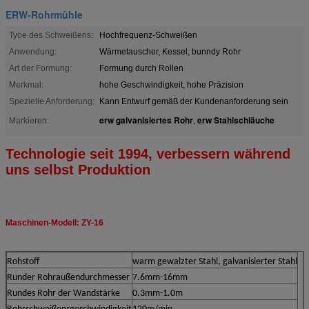
ERW-Rohrmühle
Tyoe des Schweißens:
Hochfrequenz-Schweißen
Anwendung:
Wärmetauscher, Kessel, bunndy Rohr
Art der Formung:
Formung durch Rollen
Merkmal:
hohe Geschwindigkeit, hohe Präzision
Spezielle Anforderung:
Kann Entwurf gemäß der Kundenanforderung sein
erw galvanisiertes Rohr
erw Stahlschläuche
Markieren:
,
Technologie seit 1994, verbessern während
uns selbst Produktion
Maschinen-Modell: ZY-16
Rohstoff
warm gewalzter Stahl, galvanisierter Stahl
Runder Rohraußendurchmesser
7.6mm-16mm
Rundes Rohr der Wandstärke
0.3mm-1.0m