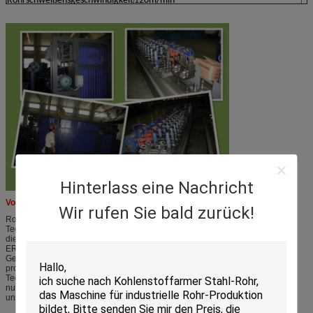
Rohrschweißensgeschwindigkeit
120m/min
Hinterlass eine Nachricht
Vorteil
Wir rufen Sie bald zurück!
Rohrproduktion ist eine Industrie, die qualifizierte Maschine und erfahrene
Technologieverbindung zusammen benötigen, die Produkte zu produzieren,
diese bedeutet, dass die Maschine und die Erfahrung, unsere Firma sind nur
ERW-Rohr-Mühlfertigung beides wichtiges sind, der die
Gebrauchsselbstmaschine, zum von Stahlrohren in der großen Menge zu
produzieren, wir unsere Maschine mit dem Betrieb sie, um erfahrene
Technologie zu erhalten verbessern. Wählen Sie uns, Sie sind erhalten nicht
nur die Maschine von uns, Sie sind erhalten auch ihn erfuhr Technologie von
uns.