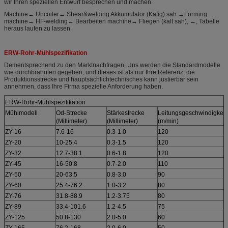
wir Ihren speziellen Entwurf besprechen und machen.
Machine→ Uncoiler→ Shear&welding Akkumulator (Käfig) sah →Forming
machine→ HF-welding→ Bearbeiten machine→ Fliegen (kalt sah), →, Tabelle
heraus laufen zu lassen
ERW-Rohr-Mühlspezifikation
Dementsprechend zu den Marktnachfragen. Uns werden die Standardmodelle
wie durchbrannten gegeben, und dieses ist als nur Ihre Referenz, die
Produktionsstrecke und hauptsächlichtechnisches kann justierbar sein
annehmen, dass Ihre Firma spezielle Anforderung haben.
ERW-Rohr-Mühlspezifikation
Mühlmodell
Od-Strecke
Stärkestrecke
Leitungsgeschwindigkeit
(Millimeter)
(Millimeter)
(m/min)
ZY-16
7.6-16
0.3-1.0
120
ZY-20
10-25.4
0.3-1.5
120
ZY-32
12.7-38.1
0.6-1.8
120
ZY-45
16-50.8
0.7-2.0
110
ZY-50
20-63.5
0.8-3.0
90
ZY-60
25.4-76.2
1.0-3.2
80
ZY-76
31.8-88.9
1.2-3.75
80
ZY-89
33.4-101.6
1.2-4.5
75
ZY-125
50.8-130
2.0-5.0
60
ZY-165
76.2-168
2.0-6.0
50