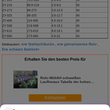
ZY-219
88.9-219
2.0-8.0
50
ZY-273
89-273
3.0-12.0
40
ZY-325
89-325
3.0-12.7
40
ZY-406
114-406
4.0-16.0
40
ZY-508
219-508
4.0-19.1
40
ZY-610
273-610
4.0-19.1
40
ZY-660
273-660
4.0-22
40
erw Stahlschläuche
erw galvanisiertes Rohr
Umbauten:
,
,
Erw schwarz Stahlrohr
Erhalten Sie den besten Preis für
Rohr-Mühlhf-schweißen
Laufheraus Tabelle der hohen
Präzisions-ERW mit
veränderbarer Länge
Fortsetzen