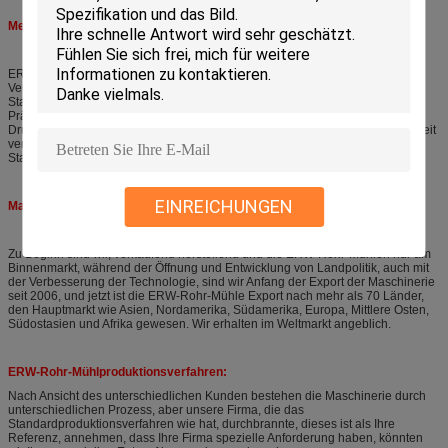
Memorandum der ERW-Rohr-Mühlanwendung
ERW-Rohr-Mühle, wie bekannt von manfacturing Linie des Stahlrohrs, unter
Verwendung des Hochfrequenzschweißers und der Rollen, um alle Arten
Stahlrohr, Profil, etc. auch zu produzieren, die in den Baurohren,
Präzisionsrohre, Selbstrohre, Zaun, Wärmetauscher, Möbelrohr,
Druckrohrproduktion, mit passender Vollendenausrüstung, Maschine kann weit
verbreitet ist fähig das API-Rohr, den Gastransport und die Rohre des hohen
Standards auch, und so weiter produzieren.
EINREICHUNGEN
Marktverteilung
Zu Beginn sind wir, verkaufend herstellend und die ERW-Rohr-Mühlen nur am
Binnenmarkt, während der Öffnung und Entwicklung von Landpolitik, auch mit
der Verbesserung der Technologie, sind wir Anfang der Export der Maschinerie
seit 2006, und jetzt ist die ERW-Rohr-Mühle Export nach mehr als 70 Länder,
den Hauptmarkt wie Asien, Nordamerika, Südamerika, Europa, Mittlere Osten,
Südostasien und Afrika gewesen. Wir erhalten im Weltmarkt angeblich.
ERW-Rohr-Mühlproduktionsverfahren:
Nach Ansicht des unterschiedlichen Kunden bestehen die Maschinerie durch
unterschiedlichen Prozess, aber unsere Firma, die das
Standardproduktionsverfahren wie hat, durchbrannte, dieses ist als Ihre
Referenz, annehmen, dass Ihre Firma spezielle Anforderung haben, könnten