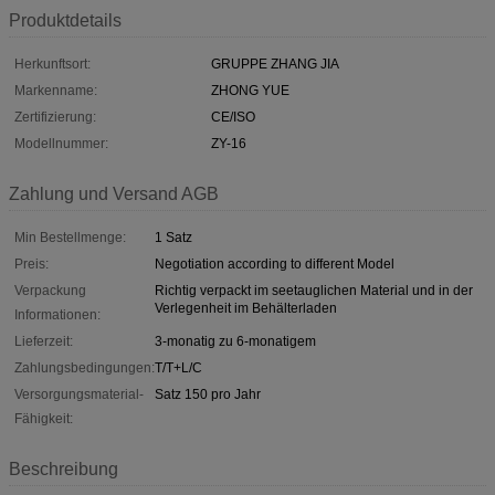
Produktdetails
Herkunftsort:
GRUPPE ZHANG JIA
Markenname:
ZHONG YUE
Zertifizierung:
CE/ISO
Modellnummer:
ZY-16
Zahlung und Versand AGB
Min Bestellmenge:
1 Satz
Preis:
Negotiation according to different Model
Verpackung
Richtig verpackt im seetauglichen Material und in der
Verlegenheit im Behälterladen
Informationen:
Lieferzeit:
3-monatig zu 6-monatigem
Zahlungsbedingungen:
T/T+L/C
Versorgungsmaterial-
Satz 150 pro Jahr
Fähigkeit:
Beschreibung