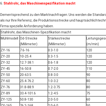
6.
Stahlrohr, das Maschinenspezifikation macht
Dementsprechend zu den Marktnachfragen. Uns werden die Standardm
als nur Ihre Referenz, die Produktionsstrecke und hauptsächlichtech
Firma spezielle Anforderung haben.
Stahlrohr, das Maschinen-Spezifikation macht
Mühlmodell
Od-Strecke
Stärkestrecke
Leitungsges
(Millimeter)
(Millimeter)
(m/min)
ZY-16
7.6-16
0.3-1.0
120
ZY-20
10-25.4
0.3-1.5
120
ZY-32
12.7-38.1
0.6-1.8
120
ZY-45
16-50.8
0.7-2.0
110
ZY-50
20-63.5
0.8-3.0
90
ZY-60
25.4-76.2
1.0-3.2
80
ZY-76
31.8-88.9
1.2-3.75
80
ZY-89
33.4-101.6
1.2-4.5
75
ZY-125
50.8-130
2.0-5.0
60
ZY-165
76.2-168
2.0-6.0
50