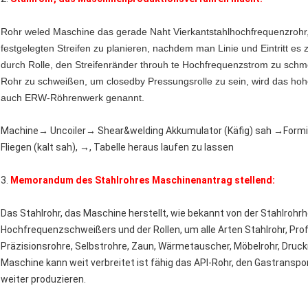
Rohr weled Maschine das gerade Naht Vierkantstahlhochfrequenzrohr, d
festgelegten Streifen zu planieren, nachdem man Linie und Eintritt e
durch Rolle, den Streifenränder throuh te Hochfrequenzstrom zu sch
Rohr zu schweißen, um closedby Pressungsrolle zu sein, wird das hohe
auch ERW-Röhrenwerk genannt.
Machine→ Uncoiler→ Shear&welding Akkumulator (Käfig) sah →For
Fliegen (kalt sah), →, Tabelle heraus laufen zu lassen
3.
Memorandum des Stahlrohres Maschinenantrag stellend:
Das Stahlrohr, das Maschine herstellt, wie bekannt von der Stahlrohr
Hochfrequenzschweißers und der Rollen, um alle Arten Stahlrohr, Profil
Präzisionsrohre, Selbstrohre, Zaun, Wärmetauscher, Möbelrohr, Druc
Maschine kann weit verbreitet ist fähig das API-Rohr, den Gastransp
weiter produzieren.