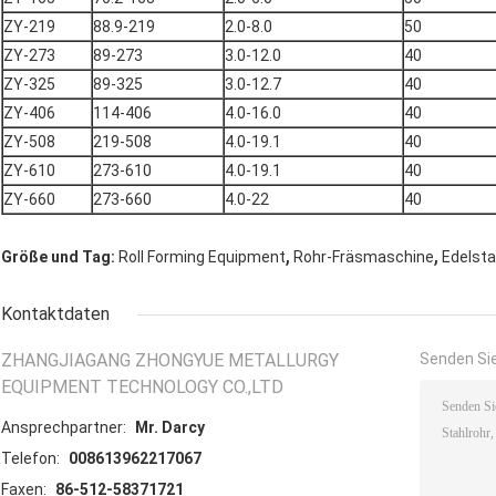
ZY-219
88.9-219
2.0-8.0
50
ZY-273
89-273
3.0-12.0
40
ZY-325
89-325
3.0-12.7
40
ZY-406
114-406
4.0-16.0
40
ZY-508
219-508
4.0-19.1
40
ZY-610
273-610
4.0-19.1
40
ZY-660
273-660
4.0-22
40
,
,
Größe und Tag:
Roll Forming Equipment
Rohr-Fräsmaschine
Edelsta
Kontaktdaten
ZHANGJIAGANG ZHONGYUE METALLURGY
Senden Sie
EQUIPMENT TECHNOLOGY CO.,LTD
Ansprechpartner:
Mr. Darcy
Telefon:
008613962217067
Faxen:
86-512-58371721