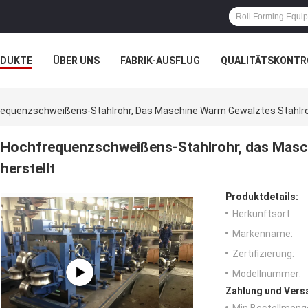
ODUKTE
ÜBER UNS
FABRIK-AUSFLUG
QUALITÄTSKONTR
N
FÄLLE
UNTERNEHMENSNACHRICHTEN
equenzschweißens-Stahlrohr, Das Maschine Warm Gewalztes Stahlroh
Hochfrequenzschweißens-Stahlrohr, das Masch
herstellt
Produktdetails:
Herkunftsort:
Markenname:
Zertifizierung:
Modellnummer:
Zahlung und Vers