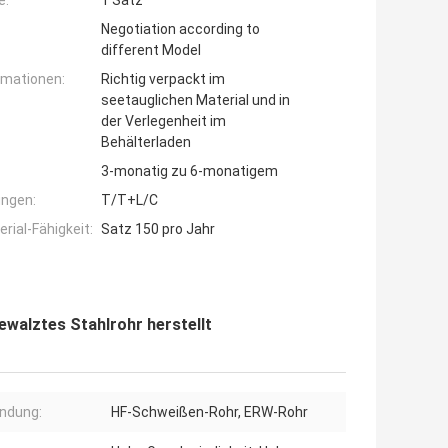
e:
1 Satz
Negotiation according to
different Model
rmationen:
Richtig verpackt im
seetauglichen Material und in
der Verlegenheit im
Behälterladen
3-monatig zu 6-monatigem
ngen:
T/T+L/C
ial-Fähigkeit:
Satz 150 pro Jahr
walztes Stahlrohr herstellt
ndung:
HF-Schweißen-Rohr, ERW-Rohr