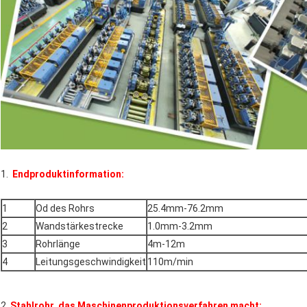
1.
Endproduktinformation:
1
Od des Rohrs
25.4mm-76.2mm
2
Wandstärkestrecke
1.0mm-3.2mm
3
Rohrlänge
4m-12m
4
Leitungsgeschwindigkeit
110m/min
2.
Stahlrohr, das Maschinenproduktionsverfahren macht: