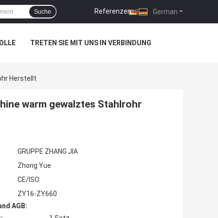
Referenzen
|
German
Suche
OLLE
TRETEN SIE MIT UNS IN VERBINDUNG
r Herstellt
ine warm gewalztes Stahlrohr
GRUPPE ZHANG JIA
Zhong Yue
CE/ISO
ZY16-ZY660
and AGB: