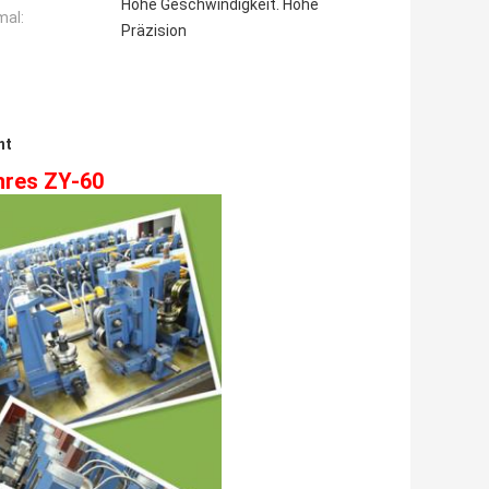
Hohe Geschwindigkeit. Hohe
al:
Präzision
nt
hres ZY-60