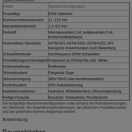
Artikel
Typische Konfiguration
Produkttyp
ERW-Stahlrohr
Rohrdurchmesserbereich
21–219 mm
Wandstärkenbereich
1,2–8,0 mm
Rohstoff
Warmgewalztes Coil, kaltgewalztes Coil,
Kohlenstoffstahlband
Anwendbare Standards
ASTM A53, ASTM A500, ASTM A252, API-
bezogene Anwendungen nach Bewertung
Schweißmethode
Hochfrequenz-ERW-Schweißen
Produktionsgeschwindigkeit
Angepasst an Rohrgröße und -stärke
Umformmethode
Rollformen
Schneidsystem
Fliegende Säge
Stromversorgung
380V 50HZ oder kundenspezifisch
Kontrollsystem
SPS-Automatisierung
Inspektionsoptionen
Hydrotest, Wirbelstromtest, Ultraschallprüfung
Fertige Produkte
Rundrohr, Vierkantrohr, Rechteckrohr
Die endgültige Maschinenkonfiguration sollte anhand der Rohrabmessungen,
der Stahlsorte, der Inspektionsanforderungen, der jährlichen Produktionsziele
und der geltenden Normen festgelegt werden.
Anwendung
Baustahlrohre