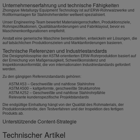
Unternehmenserfahrung und technische Fähigkeiten
Zhongyue Metallurgy Equipment Technology ist auf ERW-Rohrwalzwerke und
Rollformanlagen für Stahlrohrhersteller weltweit spezialisiert.
Unser Engineering-Team bewertet Materialeigenschaften, Produktionsziele,
Rohrspezifikationen, Qualitätsanforderungen und Fabriklayout, bevor es
Maschinenkonfigurationen empfiehlt.
Anstatt eine generische Maschine bereitzustellen, entwickeln wir Lösungen, die
auf tatsächlichen Produktionszielen und Marktanforderungen basieren.
Technische Referenzen und Industriestandards
Die Designphilosophie der ASTM-orientierten ERW-Rohrproduktion basiert auf
der Erreichung von Maßgenauigkeit, Schweißkonsistenz und
Inspektionskonformität, die von internationalen Industriestandards gefordert
werden.
Zu den gängigen Referenzstandards gehören:
ASTM A53 – Geschweißte und nahtlose Stahlrohre
ASTM A500 – kaltgeformte, geschweißte Strukturrohre
ASTM A252 – Geschweißte und nahtlose Stahlrohrpfähle
Relevante kundenspezifische Projektstandards
Die endgültige Einhaltung hängt von der Qualität des Rohmaterials, der
Produktionskontrolle, den Testverfahren und der Inspektion des fertigen
Produkts ab.
Unterstützende Content-Strategie
Technischer Artikel