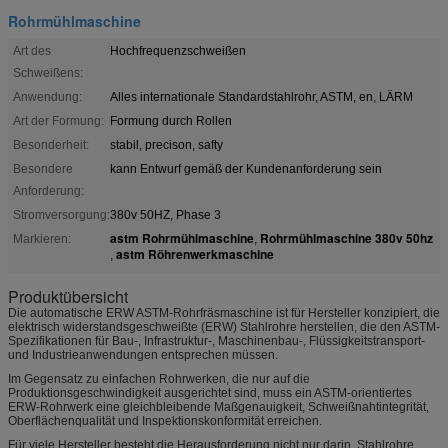
Rohrmühlmaschine
Art des
Hochfrequenzschweißen
Schweißens:
Anwendung:
Alles internationale Standardstahlrohr, ASTM, en, LÄRM
Art der Formung:
Formung durch Rollen
Besonderheit:
stabil, precison, safty
Besondere
kann Entwurf gemäß der Kundenanforderung sein
Anforderung:
Stromversorgung:
380v 50HZ, Phase 3
astm Rohrmühlmaschine
Rohrmühlmaschine 380v 50hz
Markieren:
,
astm Röhrenwerkmaschine
,
Produktübersicht
Die automatische ERW ASTM-Rohrfräsmaschine ist für Hersteller konzipiert, die
elektrisch widerstandsgeschweißte (ERW) Stahlrohre herstellen, die den ASTM-
Spezifikationen für Bau-, Infrastruktur-, Maschinenbau-, Flüssigkeitstransport-
und Industrieanwendungen entsprechen müssen.
Im Gegensatz zu einfachen Rohrwerken, die nur auf die
Produktionsgeschwindigkeit ausgerichtet sind, muss ein ASTM-orientiertes
ERW-Rohrwerk eine gleichbleibende Maßgenauigkeit, Schweißnahtintegrität,
Oberflächenqualität und Inspektionskonformität erreichen.
Für viele Hersteller besteht die Herausforderung nicht nur darin, Stahlrohre