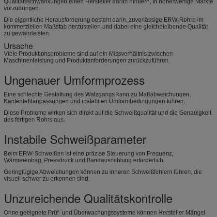
Qualitätsschwankungen einen Hersteller daran hindern, in höherwertige Märkte
vorzudringen.
Die eigentliche Herausforderung besteht darin, zuverlässige ERW-Rohre im
kommerziellen Maßstab herzustellen und dabei eine gleichbleibende Qualität
zu gewährleisten.
Ursache
Viele Produktionsprobleme sind auf ein Missverhältnis zwischen
Maschinenleistung und Produktanforderungen zurückzuführen.
Ungenauer Umformprozess
Eine schlechte Gestaltung des Walzgangs kann zu Maßabweichungen,
Kantenfehlanpassungen und instabilen Umformbedingungen führen.
Diese Probleme wirken sich direkt auf die Schweißqualität und die Genauigkeit
des fertigen Rohrs aus.
Instabile Schweißparameter
Beim ERW-Schweißen ist eine präzise Steuerung von Frequenz,
Wärmeeintrag, Pressdruck und Bandausrichtung erforderlich.
Geringfügige Abweichungen können zu inneren Schweißfehlern führen, die
visuell schwer zu erkennen sind.
Unzureichende Qualitätskontrolle
Ohne geeignete Prüf- und Überwachungssysteme können Hersteller Mängel