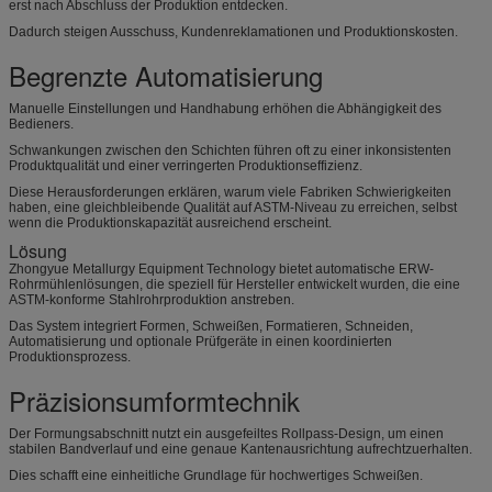
erst nach Abschluss der Produktion entdecken.
Dadurch steigen Ausschuss, Kundenreklamationen und Produktionskosten.
Begrenzte Automatisierung
Manuelle Einstellungen und Handhabung erhöhen die Abhängigkeit des
Bedieners.
Schwankungen zwischen den Schichten führen oft zu einer inkonsistenten
Produktqualität und einer verringerten Produktionseffizienz.
Diese Herausforderungen erklären, warum viele Fabriken Schwierigkeiten
haben, eine gleichbleibende Qualität auf ASTM-Niveau zu erreichen, selbst
wenn die Produktionskapazität ausreichend erscheint.
Lösung
Zhongyue Metallurgy Equipment Technology bietet automatische ERW-
Rohrmühlenlösungen, die speziell für Hersteller entwickelt wurden, die eine
ASTM-konforme Stahlrohrproduktion anstreben.
Das System integriert Formen, Schweißen, Formatieren, Schneiden,
Automatisierung und optionale Prüfgeräte in einen koordinierten
Produktionsprozess.
Präzisionsumformtechnik
Der Formungsabschnitt nutzt ein ausgefeiltes Rollpass-Design, um einen
stabilen Bandverlauf und eine genaue Kantenausrichtung aufrechtzuerhalten.
Dies schafft eine einheitliche Grundlage für hochwertiges Schweißen.