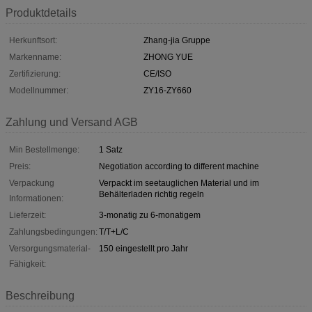
Produktdetails
Herkunftsort:
Zhang-jia Gruppe
Markenname:
ZHONG YUE
Zertifizierung:
CE/ISO
Modellnummer:
ZY16-ZY660
Zahlung und Versand AGB
Min Bestellmenge:
1 Satz
Preis:
Negotiation according to different machine
Verpackung
Verpackt im seetauglichen Material und im
Behälterladen richtig regeln
Informationen:
Lieferzeit:
3-monatig zu 6-monatigem
Zahlungsbedingungen:
T/T+L/C
Versorgungsmaterial-
150 eingestellt pro Jahr
Fähigkeit:
Beschreibung