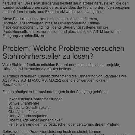
herzustellen. Die Herausforderung besteht darin, Rohre herzustellen, die den
Kundenspezifikationen stets gerecht werden, die Prüfanforderungen bestehen
und auf dem Inlands- und Exportmarkt wettbewerbsfähig sind.
Diese Produktionslinie kombiniert automatisiertes Formen,
Hochfrequenzschweißen, präzise Dimensionierung, Online-
Inspektionsoptionen und intelligente Steuerungssysteme, um die
Produktionseffizienz zu verbessern und gleichzeitig die ASTM-konforme
Fertigung zu unterstützen.
Problem: Welche Probleme versuchen
Stahlrohrhersteller zu lösen?
Viele Stahlrohrfabriken möchten Bauunternehmen, Infrastrukturprojekte,
Händler und internationale Käufer beliefern.
Allerdings verlangen Kunden zunehmend die Einhaltung von Standards wie
ASTM A53, ASTM A500, ASTM A252 oder gleichwertigen lokalen
Spezifikationen.
Zu den häufigsten Herausforderungen in der Fertigung gehören:
Inkonsistente Rohrabmessungen
Schweißnahtfehler
Schlechte Geradlinigkeit
Oberflächenfehler
Hohe Ausschussquoten
Übermäßige Arbeitsabhängigkeit
Fehler während der hydrostatischen oder zerstörungsfreien Prüfung
Selbst wenn die Produktionsleistung hoch erscheint, können