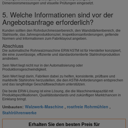
Dimensionsmessungen und visuelle Prüfungen eingesetzt.
5. Welche Informationen sind vor der
Angebotsanfrage erforderlich?
Kunden sollten den Rohrdurchmesserbereich, den Wandstärkenbereich, die
Stahlsorte, das Jahresproduktionsziel, Inspektionsanforderungen, geltende
Normen und Informationen zum Fabriklayout angeben.
Abschluss
Die automatische Rohrwalzmaschine ERW ASTM ist für Hersteller konzipiert,
die eine zuverlässige, effiziente und standardorientierte Stahlrohrproduktion
anstreben.
Sein Wert liegt nicht nur in der Automatisierung oder
Produktionsgeschwindigkeit.
Sein Wert liegt darin, Fabriken dabei zu helfen, konsistente, prüfbare und
marktreife Stahlrohre herzustellen, die den ASTM-Anforderungen entsprechen
und das langfristige Geschäftswachstum unterstützen.
Die beste ERW-Lösung ist eine Lösung, die die Maschinenkapazität mit
Produktspezifikationen, Qualitätsstandards und zukünftigen Marktchancen in
Einklang bringt.
Walzwerk-Maschine
rostfreie Rohrmühlen
Umbauten:
,
,
Stahlröhrenwerke
Erhalten Sie den besten Preis für