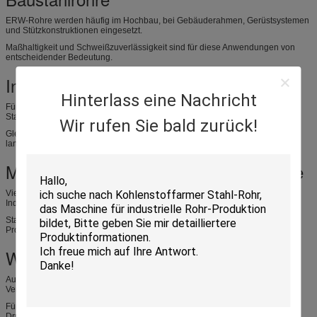
ERW-Rohre werden häufig im Hochbau, bei Gebäuderahmen, Gerüstsystemen
und Stützkonstruktionen eingesetzt.
Maßhaltigkeit und Schweißzuverlässigkeit sind für diese Anwendungen von
entscheidender Bedeutung.
Infrastrukturprojekte
Hinterlass eine Nachricht
Für Infrastrukturprojekte sind Rohre erforderlich, die bestimmte technische
Standards und Inspektionsanforderungen erfüllen.
Wir rufen Sie bald zurück!
Gleichbleibende Qualität reduziert das Projektrisiko und verbessert die
langfristige Zuverlässigkeit.
Mechanische und industrielle Schläuche
Viele Maschinenhersteller verwenden ERW-Stahlrohre für Geräterahmen,
Industriestützen und Fertigungsanwendungen.
Stabile Abmessungen verbessern die Montagegenauigkeit und
Produktionseffizienz.
Wasser- und Flüssigkeitstransport
Ausgewählte ERW-Rohre werden für Niederdruck-Flüssigkeitstransport- und
Versorgungssysteme verwendet.
Für diese Anwendungen sind eine ordnungsgemäße Schweißqualität und
Druckprüfung unerlässlich.