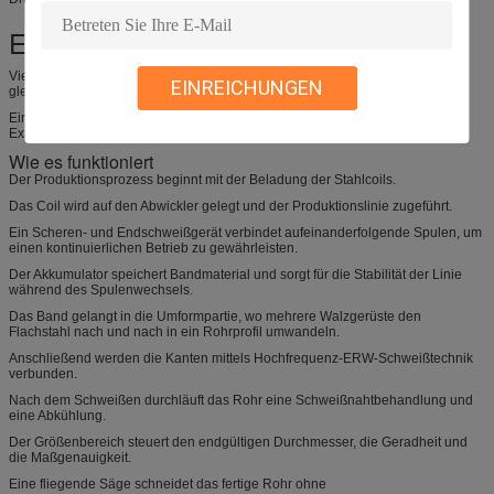
Exportmärkte
Viele internationale Käufer verlangen die Einhaltung von ASTM oder
EINREICHUNGEN
gleichwertigen Standards.
Eine richtig konfigurierte ERW-Rohrmühle hilft Herstellern, höherwertige
Exportmärkte zu erschließen.
Wie es funktioniert
Der Produktionsprozess beginnt mit der Beladung der Stahlcoils.
Das Coil wird auf den Abwickler gelegt und der Produktionslinie zugeführt.
Ein Scheren- und Endschweißgerät verbindet aufeinanderfolgende Spulen, um
einen kontinuierlichen Betrieb zu gewährleisten.
Der Akkumulator speichert Bandmaterial und sorgt für die Stabilität der Linie
während des Spulenwechsels.
Das Band gelangt in die Umformpartie, wo mehrere Walzgerüste den
Flachstahl nach und nach in ein Rohrprofil umwandeln.
Anschließend werden die Kanten mittels Hochfrequenz-ERW-Schweißtechnik
verbunden.
Nach dem Schweißen durchläuft das Rohr eine Schweißnahtbehandlung und
eine Abkühlung.
Der Größenbereich steuert den endgültigen Durchmesser, die Geradheit und
die Maßgenauigkeit.
Eine fliegende Säge schneidet das fertige Rohr ohne