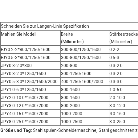
Schneiden Sie zur Längen-Linie Spezifikation
Mahlen Sie Modell
Breite
Stärkestrecke
(Millimeter)
(Millimeter)
FJY0.2-2*800/1250/1600
300-800/1250/1600
0.2-2
FJY0.5-3*800/1250/1600
300-800/1250/1600
0.5-3
JPY0.3-2.0*800
200-800
0.3-2.0
JPY0.3-2.0*1250/1600
300-1250/1600
0.3-2.0
JPY0.5-3.0*1250/1600/2000
400-1250/1600/2000
0.3-3.0
JPY1.0-6.0*1250/1600
800-1600
1.0-6.0
JPY2.0-10.0*1600/2000
800-1600
2.0-10.0
JPY3.0-12.0*1600/2000
800-2000
3.0-12.0
JPY4.0-16.0*1600/2000
1000-2000
4.0-16.0
JPY8.0-25.0*1600/2000
1000-2500
8.0-25.0
,
Größe und Tag:
Stahlspulen-Schneidemaschine
Stahl geschnitten 