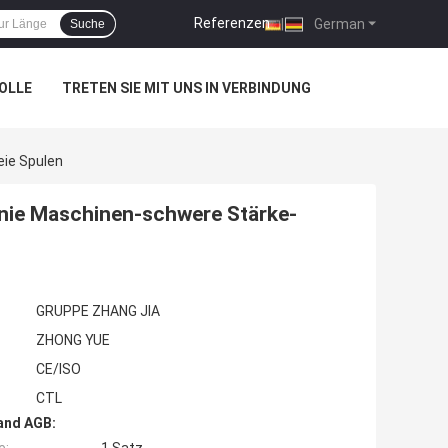
Referenzen
|
German
Suche
OLLE
TRETEN SIE MIT UNS IN VERBINDUNG
eie Spulen
inie Maschinen-schwere Stärke-
GRUPPE ZHANG JIA
ZHONG YUE
CE/ISO
CTL
and AGB: