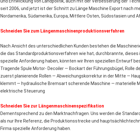
und Entwicklung von Landpolitik, auch mit der Verbesserung der Techn
seit 2006, und jetzt ist der Schnitt zu Länge Maschine Export nach m
Nordamerika, Südamerika, Europa, Mittlere Osten, Südostasien und Af
Schneiden Sie zum Längenmaschinenproduktionsverfahren
Nach Ansicht des unterschiedlichen Kunden bestehen die Maschinerie
die das Standardproduktionsverfahren wie hat, durchbrannte, dieses i
spezielle Anforderung haben, könnten wir Ihren speziellen Entwurf 
Tragende Spule Motor- Decoiler — Bockart der Führungsbügel, Rolle d
zuerst planierende Rollen — Abweichungskorrektur in der Mitte — Hauptn
klemmt — hydraulische Bremsart scherende Maschine — materielle M
elektrische Steuerung
Schneiden Sie zur Längenmaschinenspezifikation
Dementsprechend zu den Marktnachfragen. Uns werden die Standardm
als nur Ihre Referenz, die Produktionsstrecke und hauptsächlichtech
Firma spezielle Anforderung haben.