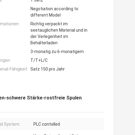
e:
1 Satz
Negotiation according to
different Model
rmationen:
Richtig verpackt im
seetauglichen Material und in
der Verlegenheit im
Behälterladen
3-monatig zu 6-monatigem
ngen:
T/T+L/C
ial-Fähigkeit:
Satz 150 pro Jahr
nen-schwere Stärke-rostfreie Spulen
ol System:
PLC contolled