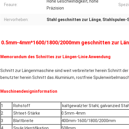
Hohe Geschwindigkeit, hohe
Feaure:
Spezi
Präzision
Hervorheben:
Stahl geschnitten zur Länge
,
Stahlspulen-
0.5mm-4mm*1600/1800/2000mm geschnitten zur Lä
Memorandum des Schnittes zur Längen-Linie Anwendung
Schnitt zur Längenmaschine sind weit verbreiteter herein Schnitt de
benutzter herein Schnitt das Aluminium, rostfreie Spulenwirbelmasch
Maschinendesigninformation
1
Rohstoff
kaltgewalzter Stahl, galvanzied Stah
2
Shteet-Stärke
0.5mm-4mm
3
Blattbreite
400mm-1600/1800/2000mm
4
Spule Identifikation
508mm