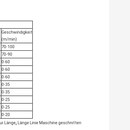
Geschwindigkeit
(m/min)
70-100
70-90
0-60
0-60
0-60
0-35
0-35
0-25
0-25
0-20
,
zur Länge
Länge Linie Maschine geschnitten