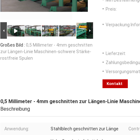
Min Bestellmeng
Preis:
Verpackung Info
Großes Bild :
0,5 Millimeter - 4mm geschnitten
zur Längen-Linie Maschinen-schwere Stärke-
Lieferzeit:
rostfreie Spulen
Zahlungsbedingu
Versorgungsmater
Kontakt
0,5 Millimeter - 4mm geschnitten zur Längen-Linie Maschi
Beschreibung
Anwendung:
Stahlblech geschnitten zur Länge
Contr