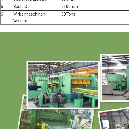
5
Spule Od
2100mm
6
Wirbelmaschinen-
30Tons
Gewicht