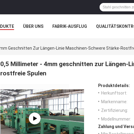
ODUKTE
ÜBER UNS
FABRIK-AUSFLUG
QUALITÄTSKONTR
N
FÄLLE
UNTERNEHMENSNACHRICHTEN
- 4mm Geschnitten Zur Längen-Linie Maschinen-Schwere Stärke-Rostfr
0,5 Millimeter - 4mm geschnitten zur Längen-L
rostfreie Spulen
Produktdetails:
Herkunftsort:
Markenname:
Zertifizierung:
Modellnummer:
Zahlung und Vers