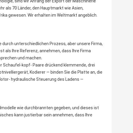
ologie, sind wir Anfang der Export der Maschinerie
ehr als 70 Länder, den Hauptmarkt wie Asien,
rika gewesen. Wir erhalten im Weltmarkt angeblich.
 durch unterschiedlichen Prozess, aber unsere Firma,
st als Ihre Referenz, annehmen, dass Ihre Firma
besprechen und machen.
er Schaufel-kopf- Paare drückend klemmende, drei
ivelliergerät, Kodierer — binden Sie die Platte an, die
otor- hydraulische Steuerung des Ladens —
odelle wie durchbrannten gegeben, und dieses ist
nisches kann justierbar sein annehmen, dass Ihre