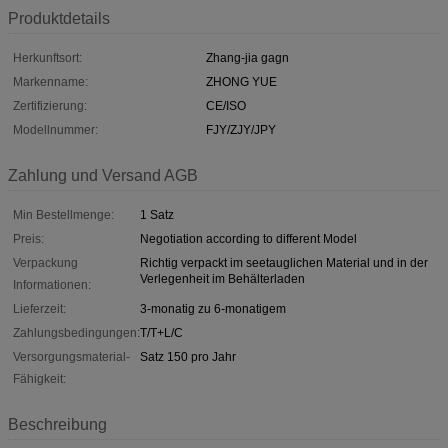
Produktdetails
Herkunftsort:
Zhang-jia gagn
Markenname:
ZHONG YUE
Zertifizierung:
CE/ISO
Modellnummer:
FJY/ZJY/JPY
Zahlung und Versand AGB
Min Bestellmenge:
1 Satz
Preis:
Negotiation according to different Model
Verpackung
Richtig verpackt im seetauglichen Material und in der
Verlegenheit im Behälterladen
Informationen:
Lieferzeit:
3-monatig zu 6-monatigem
Zahlungsbedingungen:
T/T+L/C
Versorgungsmaterial-
Satz 150 pro Jahr
Fähigkeit:
Beschreibung