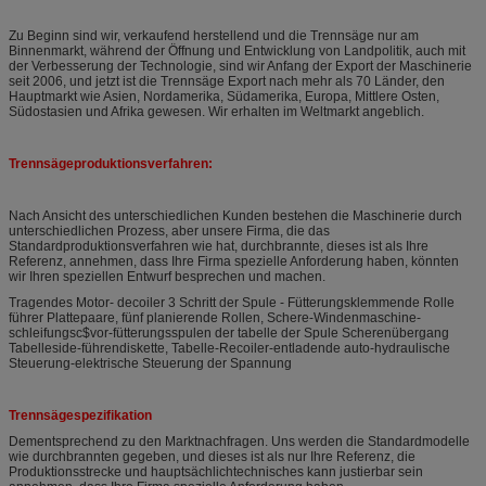
Zu Beginn sind wir, verkaufend herstellend und die Trennsäge nur am
Binnenmarkt, während der Öffnung und Entwicklung von Landpolitik, auch mit
der Verbesserung der Technologie, sind wir Anfang der Export der Maschinerie
seit 2006, und jetzt ist die Trennsäge Export nach mehr als 70 Länder, den
Hauptmarkt wie Asien, Nordamerika, Südamerika, Europa, Mittlere Osten,
Südostasien und Afrika gewesen. Wir erhalten im Weltmarkt angeblich.
Trennsägeproduktionsverfahren:
Nach Ansicht des unterschiedlichen Kunden bestehen die Maschinerie durch
unterschiedlichen Prozess, aber unsere Firma, die das
Standardproduktionsverfahren wie hat, durchbrannte, dieses ist als Ihre
Referenz, annehmen, dass Ihre Firma spezielle Anforderung haben, könnten
wir Ihren speziellen Entwurf besprechen und machen.
Tragendes Motor- decoiler 3 Schritt der Spule - Fütterungsklemmende Rolle
führer Plattepaare, fünf planierende Rollen, Schere-Windenmaschine-
schleifungsc$vor-fütterungsspulen der tabelle der Spule Scherenübergang
Tabelleside-führendiskette, Tabelle-Recoiler-entladende auto-hydraulische
Steuerung-elektrische Steuerung der Spannung
Trennsägespezifikation
Dementsprechend zu den Marktnachfragen. Uns werden die Standardmodelle
wie durchbrannten gegeben, und dieses ist als nur Ihre Referenz, die
Produktionsstrecke und hauptsächlichtechnisches kann justierbar sein