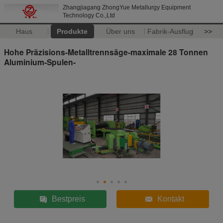
Zhangjiagang ZhongYue Metallurgy Equipment
Technology Co.,Ltd
Haus
Produkte
Über uns
Fabrik-Ausflug
>>
Hohe Präzisions-Metalltrennsäge-maximale 28 Tonnen
Aluminium-Spulen-
Bestpreis
Kontakt