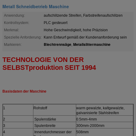
Metall Schneidbetrieb Maschine
Anwendung:
aufschlitzende Streifen, Farbstreifenaufschlitzen
Kontrollsystem:
PLC gesteuert
Merkmal:
Hohe Geschwindigkeit, hohe Präzision
Spezielle Anforderung:
Kann Entwurf gemäß der Kundenanforderung sein
Blechtrennsäge
Metallslittermaschine
Markieren:
,
TECHNOLOGIE VON DER
SELBSTproduktion SEIT 1994
Basisdaten der Maschine
1
Rohstoff
warm gewalzte, kaltgewalzte,
galvanisierte Stahlstreifen
2
Spulenstärke
0.5mm-4mm
3
Spulenbreite
300mm-2000mm
4
Innendurchmesser der
508mm