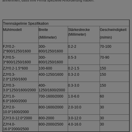
annehmen, dass Ihre Firma spezielle Anforderung haben.
Trennsägelinie Spezifikation
Mühlmodell
Breite
Stärkestrecke
Geschwindigkeit
(Millimeter)
(Millimeter)
(m/min)
FJY0.2-
300-
0.2-2
70-100
2*800/1250/1600
800/1250/1600
FJY0.5-
300-
0.5-3
70-90
3*800/1250/1600
800/1250/1600
ZJY0.2-1.5*600
100-600
0.2-1.5
150
ZJY0.3-
400-1250/1600
0.3-2.0
150
2.0*1250/1600
ZJY0.3-
400-
0.3-3.0
150
3.0*1250/1600/2000
1250/1600/2000
ZJY1.0-
700-1600/2000
1.0-6.0
60
6.0*1600/2000
ZJY2.0-
800-1600/2000
2.0-10.0
30
10.0*1600/2000
ZJY3.0-12.0*2000
800-2000
3.0-12.0
30
ZJY4.0-
800-2000/2500
4.0-16.0
30
16.0*2000/2500