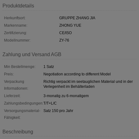
Produktdetails
Herkunftsort:
GRUPPE ZHANG JIA
Markenname:
ZHONG YUE
Zertifizierung:
CE/ISO
Modellnummer:
ZY-76
Zahlung und Versand AGB
Min Bestellmenge:
1 Satz
Preis:
Negotiation according to different Model
Verpackung
Richtig verpackt im seetauglichen Material und in der
Verlegenheit im Behälterladen
Informationen:
Lieferzeit:
3-monatig zu 6-monatigem
Zahlungsbedingungen:
T/T+L/C
Versorgungsmaterial-
Satz 150 pro Jahr
Fähigkeit:
Beschreibung