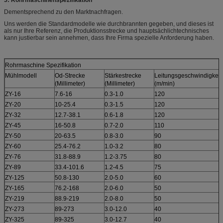
5: Rohrmaschinenspezifikation
Dementsprechend zu den Marktnachfragen.
Uns werden die Standardmodelle wie durchbrannten gegeben, und dieses ist
als nur Ihre Referenz, die Produktionsstrecke und hauptsächlichtechnisches
kann justierbar sein annehmen, dass Ihre Firma spezielle Anforderung haben.
Rohrmaschine Spezifikation
Mühlmodell
Od-Strecke
Stärkestrecke
Leitungsgeschwindigkeit
(Millimeter)
(Millimeter)
(m/min)
ZY-16
7.6-16
0.3-1.0
120
ZY-20
10-25.4
0.3-1.5
120
ZY-32
12.7-38.1
0.6-1.8
120
ZY-45
16-50.8
0.7-2.0
110
ZY-50
20-63.5
0.8-3.0
90
ZY-60
25.4-76.2
1.0-3.2
80
ZY-76
31.8-88.9
1.2-3.75
80
ZY-89
33.4-101.6
1.2-4.5
75
ZY-125
50.8-130
2.0-5.0
60
ZY-165
76.2-168
2.0-6.0
50
ZY-219
88.9-219
2.0-8.0
50
ZY-273
89-273
3.0-12.0
40
ZY-325
89-325
3.0-12.7
40