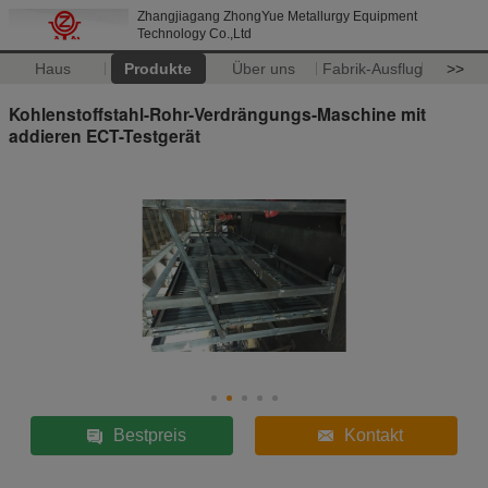
Zhangjiagang ZhongYue Metallurgy Equipment
Technology Co.,Ltd
Haus
Produkte
Über uns
Fabrik-Ausflug
>>
Kohlenstoffstahl-Rohr-Verdrängungs-Maschine mit
addieren ECT-Testgerät
Bestpreis
Kontakt