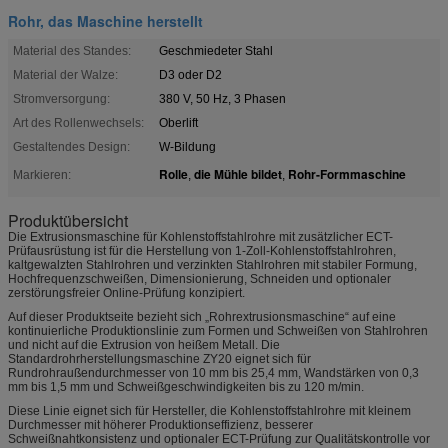
Rohr, das Maschine herstellt
Material des Standes:
Geschmiedeter Stahl
Material der Walze:
D3 oder D2
Stromversorgung:
380 V, 50 Hz, 3 Phasen
Art des Rollenwechsels:
Oberlift
Gestaltendes Design:
W-Bildung
Rolle
die Mühle bildet
Rohr-Formmaschine
Markieren:
,
,
Produktübersicht
Die Extrusionsmaschine für Kohlenstoffstahlrohre mit zusätzlicher ECT-
Prüfausrüstung ist für die Herstellung von 1-Zoll-Kohlenstoffstahlrohren,
kaltgewalzten Stahlrohren und verzinkten Stahlrohren mit stabiler Formung,
Hochfrequenzschweißen, Dimensionierung, Schneiden und optionaler
zerstörungsfreier Online-Prüfung konzipiert.
Auf dieser Produktseite bezieht sich „Rohrextrusionsmaschine“ auf eine
kontinuierliche Produktionslinie zum Formen und Schweißen von Stahlrohren
und nicht auf die Extrusion von heißem Metall. Die
Standardrohrherstellungsmaschine ZY20 eignet sich für
Rundrohraußendurchmesser von 10 mm bis 25,4 mm, Wandstärken von 0,3
mm bis 1,5 mm und Schweißgeschwindigkeiten bis zu 120 m/min.
Diese Linie eignet sich für Hersteller, die Kohlenstoffstahlrohre mit kleinem
Durchmesser mit höherer Produktionseffizienz, besserer
Schweißnahtkonsistenz und optionaler ECT-Prüfung zur Qualitätskontrolle vor