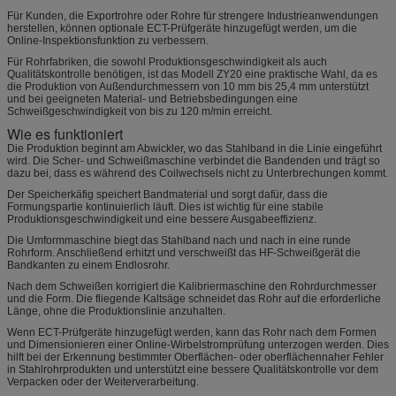
Für Kunden, die Exportrohre oder Rohre für strengere Industrieanwendungen
herstellen, können optionale ECT-Prüfgeräte hinzugefügt werden, um die
Online-Inspektionsfunktion zu verbessern.
Für Rohrfabriken, die sowohl Produktionsgeschwindigkeit als auch
Qualitätskontrolle benötigen, ist das Modell ZY20 eine praktische Wahl, da es
die Produktion von Außendurchmessern von 10 mm bis 25,4 mm unterstützt
und bei geeigneten Material- und Betriebsbedingungen eine
Schweißgeschwindigkeit von bis zu 120 m/min erreicht.
Wie es funktioniert
Die Produktion beginnt am Abwickler, wo das Stahlband in die Linie eingeführt
wird. Die Scher- und Schweißmaschine verbindet die Bandenden und trägt so
dazu bei, dass es während des Coilwechsels nicht zu Unterbrechungen kommt.
Der Speicherkäfig speichert Bandmaterial und sorgt dafür, dass die
Formungspartie kontinuierlich läuft. Dies ist wichtig für eine stabile
Produktionsgeschwindigkeit und eine bessere Ausgabeeffizienz.
Die Umformmaschine biegt das Stahlband nach und nach in eine runde
Rohrform. Anschließend erhitzt und verschweißt das HF-Schweißgerät die
Bandkanten zu einem Endlosrohr.
Nach dem Schweißen korrigiert die Kalibriermaschine den Rohrdurchmesser
und die Form. Die fliegende Kaltsäge schneidet das Rohr auf die erforderliche
Länge, ohne die Produktionslinie anzuhalten.
Wenn ECT-Prüfgeräte hinzugefügt werden, kann das Rohr nach dem Formen
und Dimensionieren einer Online-Wirbelstromprüfung unterzogen werden. Dies
hilft bei der Erkennung bestimmter Oberflächen- oder oberflächennaher Fehler
in Stahlrohrprodukten und unterstützt eine bessere Qualitätskontrolle vor dem
Verpacken oder der Weiterverarbeitung.