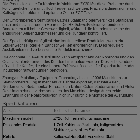
Die Produktionslinie für Kohlenstoffstahlrohre ZY20 löst diese Probleme durch
kontinuierliche Formung, Hochfrequenzschweißen, Präzisionsdimensionierung,
Kaltsägenschneiden und optionale Online-ECT-Tests.
Der Umformbereich formt kaltgewalztes Stahlband oder verzinktes Stahlband
nach und nach zu runden Rohren. Die HF-Schweißsektion verbindet die
Bandkanten mit hoher Geschwindigkeit, während die Kalibriermaschine den
endgültigen Außendurchmesser und die Rundheit kontrolliert.
Der Speicherkäfig ermöglicht eine kontinuierliche Produktion, wenn ein
Spulenwechsel oder ein Bandschweißen erforderlich ist. Dies reduziert
Ausfallzeiten und verbessert die Produktionseffizienz.
Die optionale ECT-Prüfausrüstung kann entsprechend der Rohrnorm und den
Qualitätsanforderungen des Kunden hinzugefügt werden. Dies ist besonders
nützlich für Käufer, die eine höhere Prüfzuverlässigkeit für Exportaufträge oder
Industrierohranwendungen benötigen.
Zhongyue Metallurgy Equipment Technology hat seit 2006 Maschinen zur
Stahlrohrherstellung in mehr als 70 Länder exportiert, darunter Asien,
Nordamerika, Südamerika, Europa, den Nahen Osten, Südostasien und Afrika.
Das Unternehmen verbessert auch das Maschinendesign durch echte
Erfahrung in der Rohrproduktion, nicht nur durch die Montage der Ausrüstung.
Spezifikationen
Artikel
Technischer Parameter
Maschinenmodell
ZY20 Rohrherstellungsmaschine
Passendes Produkt
1-Zoll-Kohlenstoffstahlrohr, kaltgewalztes
Stahlrohr, verzinktes Stahlrohr
Rohstoff
Kaltgewalzter Stahl, verzinkter Stahl,