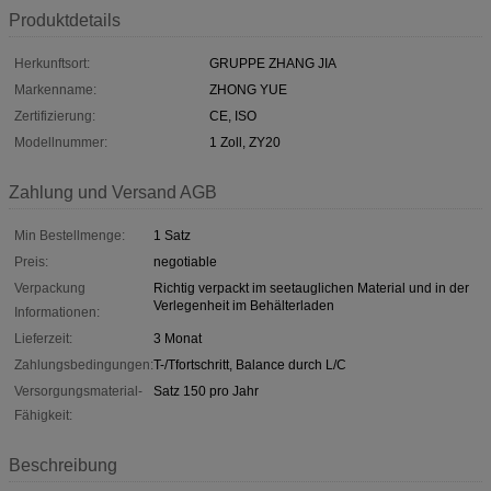
Produktdetails
Herkunftsort:
GRUPPE ZHANG JIA
Markenname:
ZHONG YUE
Zertifizierung:
CE, ISO
Modellnummer:
1 Zoll, ZY20
Zahlung und Versand AGB
Min Bestellmenge:
1 Satz
Preis:
negotiable
Verpackung
Richtig verpackt im seetauglichen Material und in der
Verlegenheit im Behälterladen
Informationen:
Lieferzeit:
3 Monat
Zahlungsbedingungen:
T-/Tfortschritt, Balance durch L/C
Versorgungsmaterial-
Satz 150 pro Jahr
Fähigkeit:
Beschreibung