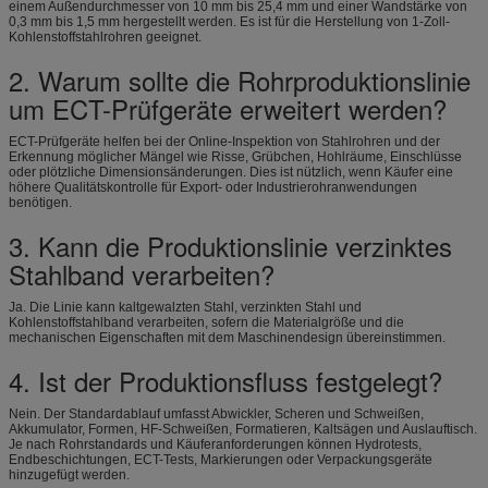
einem Außendurchmesser von 10 mm bis 25,4 mm und einer Wandstärke von
0,3 mm bis 1,5 mm hergestellt werden. Es ist für die Herstellung von 1-Zoll-
Kohlenstoffstahlrohren geeignet.
2. Warum sollte die Rohrproduktionslinie
um ECT-Prüfgeräte erweitert werden?
ECT-Prüfgeräte helfen bei der Online-Inspektion von Stahlrohren und der
Erkennung möglicher Mängel wie Risse, Grübchen, Hohlräume, Einschlüsse
oder plötzliche Dimensionsänderungen. Dies ist nützlich, wenn Käufer eine
höhere Qualitätskontrolle für Export- oder Industrierohranwendungen
benötigen.
3. Kann die Produktionslinie verzinktes
Stahlband verarbeiten?
Ja. Die Linie kann kaltgewalzten Stahl, verzinkten Stahl und
Kohlenstoffstahlband verarbeiten, sofern die Materialgröße und die
mechanischen Eigenschaften mit dem Maschinendesign übereinstimmen.
4. Ist der Produktionsfluss festgelegt?
Nein. Der Standardablauf umfasst Abwickler, Scheren und Schweißen,
Akkumulator, Formen, HF-Schweißen, Formatieren, Kaltsägen und Auslauftisch.
Je nach Rohrstandards und Käuferanforderungen können Hydrotests,
Endbeschichtungen, ECT-Tests, Markierungen oder Verpackungsgeräte
hinzugefügt werden.