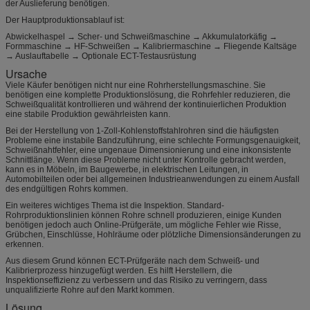
der Auslieferung benötigen.
Der Hauptproduktionsablauf ist:
Abwickelhaspel → Scher- und Schweißmaschine → Akkumulatorkäfig →
Formmaschine → HF-Schweißen → Kalibriermaschine → Fliegende Kaltsäge
→ Auslauftabelle → Optionale ECT-Testausrüstung
Ursache
Viele Käufer benötigen nicht nur eine Rohrherstellungsmaschine. Sie
benötigen eine komplette Produktionslösung, die Rohrfehler reduzieren, die
Schweißqualität kontrollieren und während der kontinuierlichen Produktion
eine stabile Produktion gewährleisten kann.
Bei der Herstellung von 1-Zoll-Kohlenstoffstahlrohren sind die häufigsten
Probleme eine instabile Bandzuführung, eine schlechte Formungsgenauigkeit,
Schweißnahtfehler, eine ungenaue Dimensionierung und eine inkonsistente
Schnittlänge. Wenn diese Probleme nicht unter Kontrolle gebracht werden,
kann es in Möbeln, im Baugewerbe, in elektrischen Leitungen, in
Automobilteilen oder bei allgemeinen Industrieanwendungen zu einem Ausfall
des endgültigen Rohrs kommen.
Ein weiteres wichtiges Thema ist die Inspektion. Standard-
Rohrproduktionslinien können Rohre schnell produzieren, einige Kunden
benötigen jedoch auch Online-Prüfgeräte, um mögliche Fehler wie Risse,
Grübchen, Einschlüsse, Hohlräume oder plötzliche Dimensionsänderungen zu
erkennen.
Aus diesem Grund können ECT-Prüfgeräte nach dem Schweiß- und
Kalibrierprozess hinzugefügt werden. Es hilft Herstellern, die
Inspektionseffizienz zu verbessern und das Risiko zu verringern, dass
unqualifizierte Rohre auf den Markt kommen.
Lösung