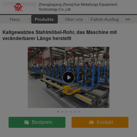
Zhangjiagang ZhongYue Metallurgy Equipment
Technology Co.,Ltd
Haus
Produkte
Über uns
Fabrik-Ausflug
>>
Kaltgewalztes Stahlmöbel-Rohr, das Maschine mit
veränderbarer Länge herstellt
Bestpreis
Kontakt