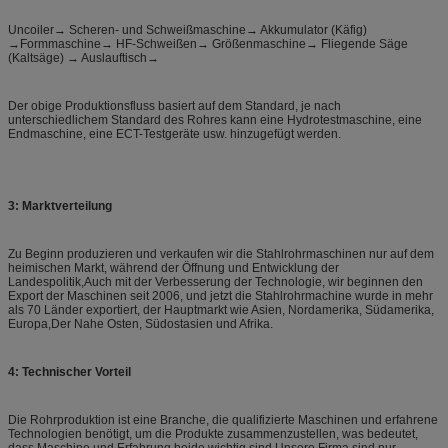
Uncoiler→ Scheren- und Schweißmaschine→ Akkumulator (Käfig)
→Formmaschine→ HF-Schweißen→ Größenmaschine→ Fliegende Säge
(Kaltsäge) → Auslauftisch→
Der obige Produktionsfluss basiert auf dem Standard, je nach
unterschiedlichem Standard des Rohres kann eine Hydrotestmaschine, eine
Endmaschine, eine ECT-Testgeräte usw. hinzugefügt werden.
3: Marktverteilung
Zu Beginn produzieren und verkaufen wir die Stahlrohrmaschinen nur auf dem
heimischen Markt, während der Öffnung und Entwicklung der
Landespolitik,Auch mit der Verbesserung der Technologie, wir beginnen den
Export der Maschinen seit 2006, und jetzt die Stahlrohrmachine wurde in mehr
als 70 Länder exportiert, der Hauptmarkt wie Asien, Nordamerika, Südamerika,
Europa,Der Nahe Osten, Südostasien und Afrika.
4:
Technischer Vorteil
Die Rohrproduktion ist eine Branche, die qualifizierte Maschinen und erfahrene
Technologien benötigt, um die Produkte zusammenzustellen, was bedeutet,
dass Maschine und Erfahrung beide wichtig sind,Unsere Firma sind nur