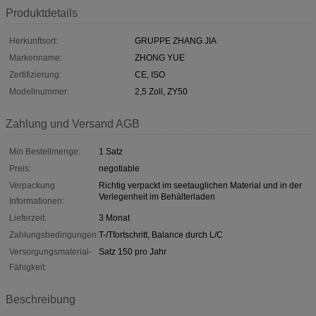
Produktdetails
Herkunftsort:
GRUPPE ZHANG JIA
Markenname:
ZHONG YUE
Zertifizierung:
CE, ISO
Modellnummer:
2,5 Zoll, ZY50
Zahlung und Versand AGB
Min Bestellmenge:
1 Satz
Preis:
negotiable
Verpackung
Richtig verpackt im seetauglichen Material und in der
Verlegenheit im Behälterladen
Informationen:
Lieferzeit:
3 Monat
Zahlungsbedingungen:
T-/Tfortschritt, Balance durch L/C
Versorgungsmaterial-
Satz 150 pro Jahr
Fähigkeit:
Beschreibung