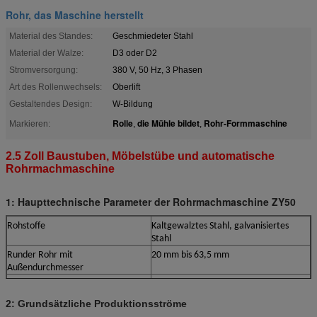
Rohr, das Maschine herstellt
Material des Standes:
Geschmiedeter Stahl
Material der Walze:
D3 oder D2
Stromversorgung:
380 V, 50 Hz, 3 Phasen
Art des Rollenwechsels:
Oberlift
Gestaltendes Design:
W-Bildung
Rolle
die Mühle bildet
Rohr-Formmaschine
Markieren:
,
,
2.5 Zoll Baustuben, Möbelstübe und automatische
Rohrmachmaschine
1: Haupttechnische Parameter der Rohrmachmaschine ZY50
Rohstoffe
Kaltgewalztes Stahl, galvanisiertes
Stahl
Runder Rohr mit
20 mm bis 63,5 mm
Außendurchmesser
Wandstärke Rundrohr
00,8 bis 3,0 mm
Schweißgeschwindigkeit der Rohre
90 m/min
2: Grundsätzliche Produktionsströme