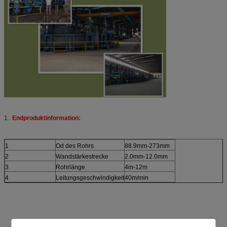
1.
Endproduktinformation:
1
Od des Rohrs
88.9mm-273mm
2
Wandstärkestrecke
2.0mm-12.0mm
3
Rohrlänge
4m-12m
4
Leitungsgeschwindigkeit
40m/min