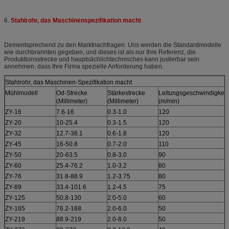
6.
Stahlrohr, das Maschinenspezifikation macht
Dementsprechend zu den Marktnachfragen. Uns werden die Standardmodelle
wie durchbrannten gegeben, und dieses ist als nur Ihre Referenz, die
Produktionsstrecke und hauptsächlichtechnisches kann justierbar sein
annehmen, dass Ihre Firma spezielle Anforderung haben.
Stahlrohr, das Maschinen-Spezifikation macht
Mühlmodell
Od-Strecke
Stärkestrecke
Leitungsgeschwindigkeit
(Millimeter)
(Millimeter)
(m/min)
ZY-16
7.6-16
0.3-1.0
120
ZY-20
10-25.4
0.3-1.5
120
ZY-32
12.7-38.1
0.6-1.8
120
ZY-45
16-50.8
0.7-2.0
110
ZY-50
20-63.5
0.8-3.0
90
ZY-60
25.4-76.2
1.0-3.2
80
ZY-76
31.8-88.9
1.2-3.75
80
ZY-89
33.4-101.6
1.2-4.5
75
ZY-125
50.8-130
2.0-5.0
60
ZY-165
76.2-168
2.0-6.0
50
ZY-219
88.9-219
2.0-8.0
50