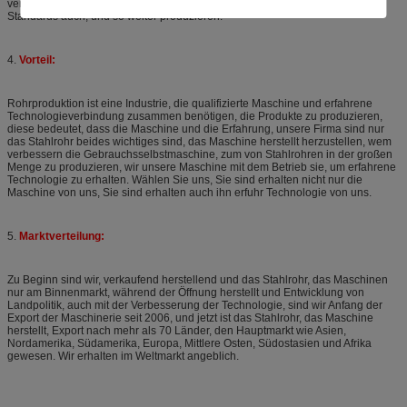
verbreitet ist fähig das API-Rohr, den Gastransport und die Rohre des hohen
Standards auch, und so weiter produzieren.
4.
Vorteil:
Rohrproduktion ist eine Industrie, die qualifizierte Maschine und erfahrene
Technologieverbindung zusammen benötigen, die Produkte zu produzieren,
diese bedeutet, dass die Maschine und die Erfahrung, unsere Firma sind nur
das Stahlrohr beides wichtiges sind, das Maschine herstellt herzustellen, wem
verbessern die Gebrauchsselbstmaschine, zum von Stahlrohren in der großen
Menge zu produzieren, wir unsere Maschine mit dem Betrieb sie, um erfahrene
Technologie zu erhalten. Wählen Sie uns, Sie sind erhalten nicht nur die
Maschine von uns, Sie sind erhalten auch ihn erfuhr Technologie von uns.
5.
Marktverteilung:
Zu Beginn sind wir, verkaufend herstellend und das Stahlrohr, das Maschinen
nur am Binnenmarkt, während der Öffnung herstellt und Entwicklung von
Landpolitik, auch mit der Verbesserung der Technologie, sind wir Anfang der
Export der Maschinerie seit 2006, und jetzt ist das Stahlrohr, das Maschine
herstellt, Export nach mehr als 70 Länder, den Hauptmarkt wie Asien,
Nordamerika, Südamerika, Europa, Mittlere Osten, Südostasien und Afrika
gewesen. Wir erhalten im Weltmarkt angeblich.