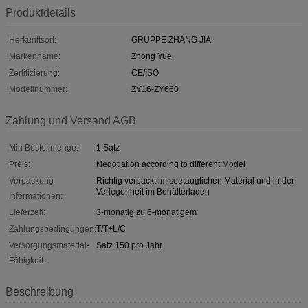
Produktdetails
Herkunftsort:
GRUPPE ZHANG JIA
Markenname:
Zhong Yue
Zertifizierung:
CE/ISO
Modellnummer:
ZY16-ZY660
Zahlung und Versand AGB
Min Bestellmenge:
1 Satz
Preis:
Negotiation according to different Model
Verpackung
Richtig verpackt im seetauglichen Material und in der
Verlegenheit im Behälterladen
Informationen:
Lieferzeit:
3-monatig zu 6-monatigem
Zahlungsbedingungen:
T/T+L/C
Versorgungsmaterial-
Satz 150 pro Jahr
Fähigkeit:
Beschreibung