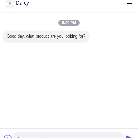
Jetzt anfragen
Darcy
90 m/min Hochgeschwindigkeits-
Profilrohrfräsmaschine für die Herstellung von
Strukturrohren
5:50 PM
Jetzt anfragen
Good day, what product are you looking for?
1 / 10
Ändern Sie Sprache
German
Nach Hause
|
Über uns
|
Treten Sie mit uns in Verbindung
|
Sitemap
|
Privacy
Policy
Tischplattenansicht
Copyright © 2016 - 2026 Zhangjiagang ZhongYue Metallurgy Equipment
Technology Co.,Ltd.
All rights reserved.