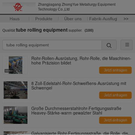
Zhangjiagang ZhongYue Metallurgy Equipment
Technology Co.,Ltd
Haus
Produkte
Über uns
Fabrik-Ausflug
>>
tube rolling equipment
Qualität
supplier.
(100)
Rohr-Rollen-Ausrüstung, Rohr-Rolle, die Maschinen-
hohe Präzision bildet
Jetzt anfragen
8 Zoll-Edelstahl-Rohr-Schweißens-Ausrüstung mit
Schwengel
Jetzt anfragen
Große Durchmesserstahlrohr-Fertigungsstraße
Heavey-Stärke-warm gewalzter Stahl
Jetzt anfragen
Galvanisierte Rohr-Fertigungsstraße, die Rolle, die