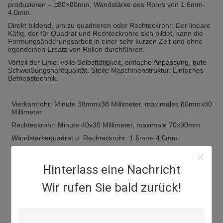
produzieren – □80×80mm, Wandstärke des Rohrs von 1.6mm-
4.0mm.
Direkt bildend, um zu quadrieren oder Rechteckrohr: Der lineare
Käfig, der für Quadrat und Rechteckrohre sich bildet, kann die
Formungsänderungsarbeit in einer sehr kurzen Zeit und ohne
irgendeinen Ersatz von Rollen durchführen.
Vorteil der Linie: volle Selbsttätigkeit, einfache Anpassung, gute
Schweißungsnahtqualität. Steife Maschinenstruktur. Einfaches
Betriebstechnik.
Vierkantrohr: Minute 38mmx38 Millimeter, maximales 80mmx80
Millimeter
Rechteckrohr: Minute 40x30 Millimeter, maximale 70x90mm
Wandstärkequadrat u. Rechteckrohr: 1.6mm- 4.0mm
Hinterlass eine Nachricht
Wir rufen Sie bald zurück!