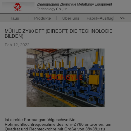
Zhangjiagang ZhongYue Metallurgy Equipment
Technology Co.,Ltd
Haus
Produkte
Über uns
Fabrik-Ausflug
>>
MÜHLE ZY80 DFT (DIRECFT, DIE TECHNOLOGIE
BILDEN)
Feb 12, 2022
Ist direkte Formungsmühlgeschweißte
Rohrmühlhochfrequenzlinie des rohr-ZY80 entworfen, um
Quadrat und Rechteckrohre mit Größe von 38×38□ zu