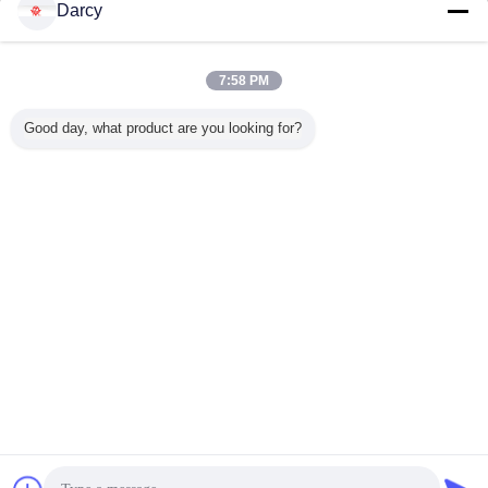
Jetzt anfragen
Darcy
50,8 - 130mm Rohr, das Maschine für
Wärmetauscher Uncoiler bildet
7:58 PM
Jetzt anfragen
Good day, what product are you looking for?
1 / 4
Ändern Sie Sprache
German
Nach Hause
|
Über uns
|
Treten Sie mit uns in Verbindung
|
Sitemap
|
Privacy
Policy
Tischplattenansicht
Copyright © 2016 - 2026 Zhangjiagang ZhongYue Metallurgy Equipment
Technology Co.,Ltd.
All rights reserved.