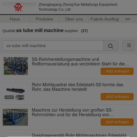
Zhangjiagang ZhongYue Metallurgy Equipment
Technology Co.,Ltd
Haus
Produkte
Über uns
Fabrik-Ausflug
>>
ss tube mill machine
Qualität
supplier.
(37)
SS-Rohrherstellungsmaschine und
Rollformausrüstung aus verzinktem Stahl für die
Herstellung geschweißter Rohre
Jetzt anfragen
Rohr-Mühlquadrat des Edelstahl-SS formte das
Rohr, das Maschine herstellt
Jetzt anfragen
Maschine zur Herstellung von großen SS-
Rohrmühlen und für die Herstellung von
Edelstahlrohrstrukturen
Jetzt anfragen
Dreiphasenerdöl-Rohr-Mühlmaschinen-Edelstahl-